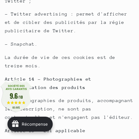
Twitter ;
- Twitter advertising : permet d'afficher
et de cibler des publicités par la régie
publicitaire de Twitter.
- Snapchat.
La durée de vie de ces cookies est de
treize mois.
Article 14 - Photographies et
représentation des produits
9.6
/10
Les photographies de produits, accompagnant
66 AVIS
leur description, ne sont pas
contractuelles et n'engagent pas l'éditeur.
Récompense
Article 15 - Loi applicable