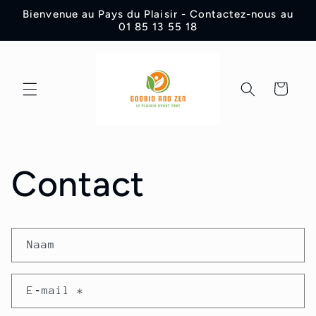
Meteen
Bienvenue au Pays du Plaisir - Contactez-nous au
naar de
01 85 13 55 18
content
Winkelwagen
Contact
C
Naam
o
n
E‑mail
*
t