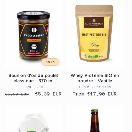
Sale
Bouillon d'os de poulet
Whey Protéine BIO en
classique - 370 ml
poudre - Vanille
BONE BROX
Vendor:
ALTER NUTRITION
Vendor:
Regular
Sale
€5,39 EUR
Regular
From
€17,90 EUR
€5,99 EUR
price
price
price