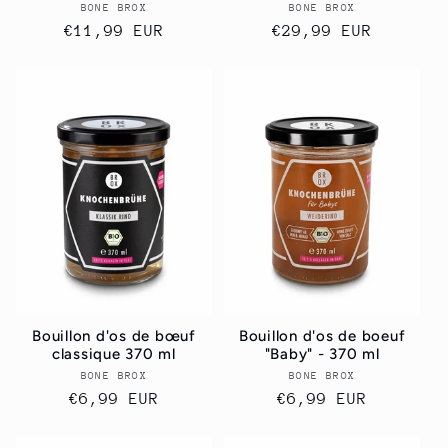
BONE BROX
Vendor:
BONE BROX
Vendor:
Regular
€11,99 EUR
Regular
€29,99 EUR
price
price
Bouillon d'os de bœuf
Bouillon d'os de boeuf
classique 370 ml
"Baby" - 370 ml
BONE BROX
Vendor:
BONE BROX
Vendor:
Regular
€6,99 EUR
Regular
€6,99 EUR
price
price