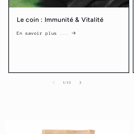
Le coin : Immunité & Vitalité
En savoir plus ...
of
1
/
12