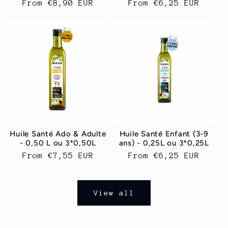
Regular
From
€8,90 EUR
Regular
From
€6,25 EUR
price
price
Huile Santé Ado & Adulte
Huile Santé Enfant (3-9
- 0,50 L ou 3*0,50L
ans) - 0,25L ou 3*0,25L
Regular
From
€7,55 EUR
Regular
From
€6,25 EUR
price
price
View all