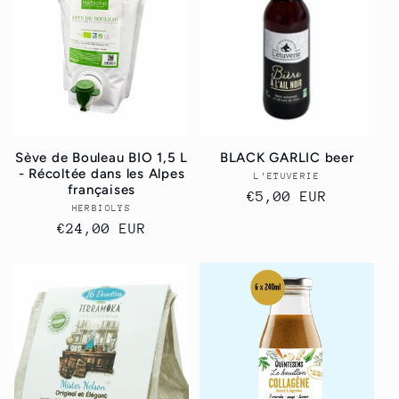
Sève de Bouleau BIO 1,5 L
BLACK GARLIC beer
- Récoltée dans les Alpes
L'ETUVERIE
Vendor:
françaises
Regular
€5,00 EUR
HERBIOLYS
Vendor:
price
Regular
€24,00 EUR
price