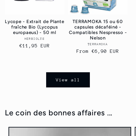
Lycope - Extrait de Plante
TERRAMOKA 15 ou 60
fraîche Bio (Lycopus
capsules décaféiné -
europaeus) - 50 ml
Compatibles Nespresso -
Nelson
HERBIOLYS
Vendor:
TERRAMOKA
Vendor:
Regular
€11,95 EUR
Regular
From
€6,90 EUR
price
price
View all
Le coin des bonnes affaires ...