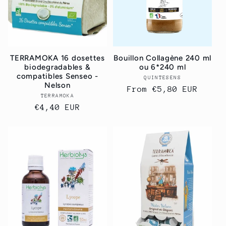
TERRAMOKA 16 dosettes
Bouillon Collagène 240 ml
biodegradables &
ou 6*240 ml
compatibles Senseo -
QUINTESENS
Vendor:
Nelson
Regular
From
€5,80 EUR
TERRAMOKA
Vendor:
price
Regular
€4,40 EUR
price