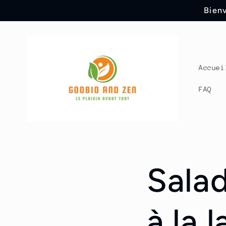
Skip to
Bienv
content
Accuei
FAQ
Sala
à la 