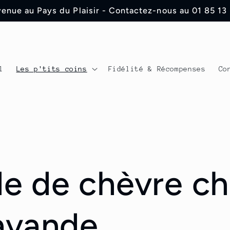
enue au Pays du Plaisir - Contactez-nous au 01 85 13
l
Les p'tits coins
Fidélité & Récompenses
Co
de de chèvre c
lavande