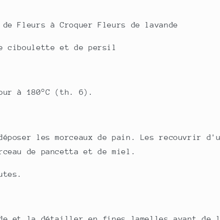
 de Fleurs à Croquer Fleurs de lavande
e ciboulette et de persil
our à 180°C (th. 6).
déposer les morceaux de pain. Les recouvrir d'
rceau de pancetta et de miel.
utes.
de et la détailler en fines lamelles avant de 