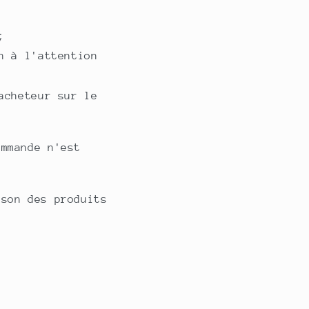
;
n à l'attention
acheteur sur le
ommande n'est
ison des produits
.