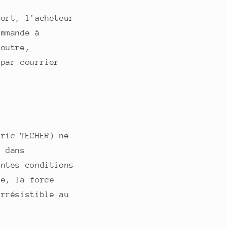
port, l'acheteur
ommande à
 outre,
 par courrier
dric TECHER)
ne
d dans
entes conditions
re, la force
irrésistible au