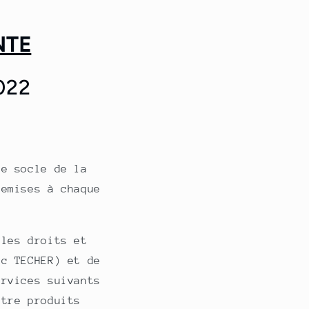
o
NTE
022
le socle de la
remises à chaque
 les droits et
c TECHER) et de
ervices suivants
tre produits