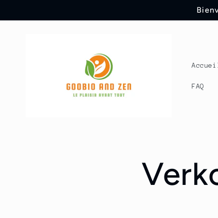
Meteen
Bienv
naar de
content
Accuei
FAQ
Verk