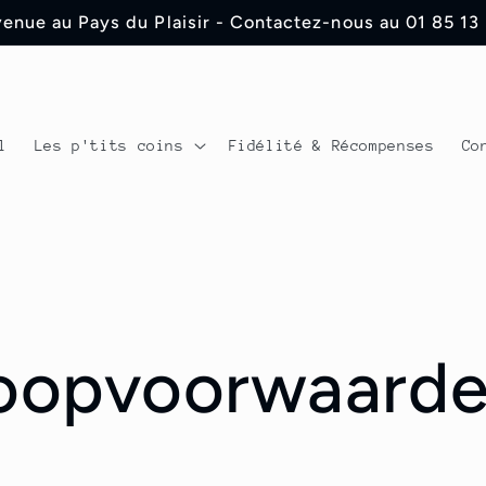
enue au Pays du Plaisir - Contactez-nous au 01 85 13
l
Les p'tits coins
Fidélité & Récompenses
Co
oopvoorwaard