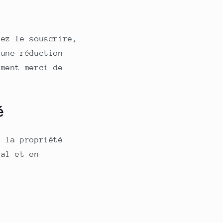
vez le souscrire,
 une réduction
ement merci de
é
 la propriété
pal et en