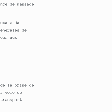
ance de massage
ause « Je
générales de
teur aux
 de la prise de
ar voie de
 transport