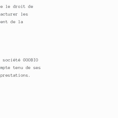
e le droit de
facturer les
ment de la
a société GOOBIO
ompte tenu de ses
 prestations.