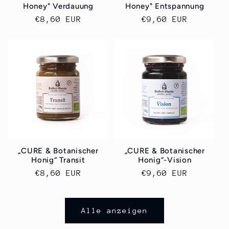
Honey" Verdauung
Honey" Entspannung
Normaler
€8,60 EUR
Normaler
€9,60 EUR
Preis
Preis
„CURE & Botanischer
„CURE & Botanischer
Honig“ Transit
Honig“-Vision
Normaler
€8,60 EUR
Normaler
€9,60 EUR
Preis
Preis
Alle anzeigen