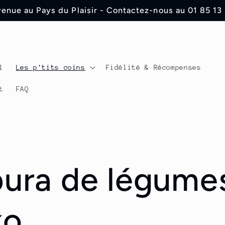
enue au Pays du Plaisir - Contactez-nous au 01 85 13
l
Les p'tits coins
Fidélité & Récompenses
t
FAQ
ura de légume
ko