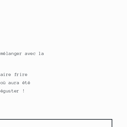
 mélanger avec la
Faire frire
 où aura été
 déguster !