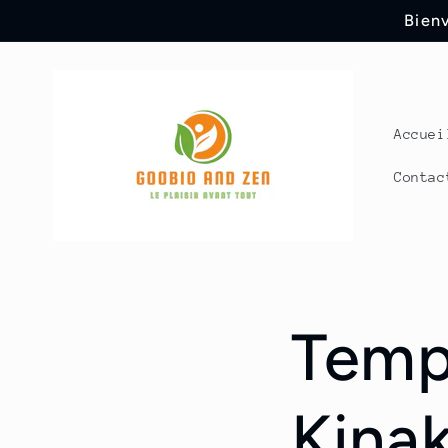
Direkt
Bienv
zum
Inhalt
Accuei
Contac
Temp
Kina