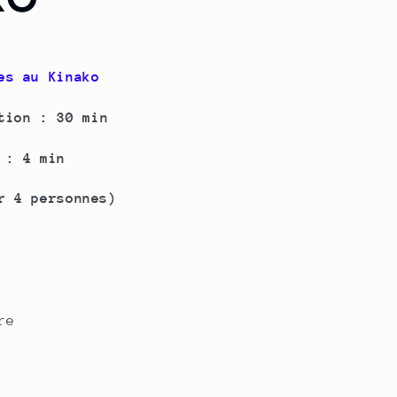
es au Kinako
tion :
30 min
 :
4 min
r 4 personnes)
re