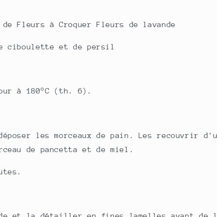
 de Fleurs à Croquer Fleurs de lavande
e ciboulette et de persil
our à 180°C (th. 6).
déposer les morceaux de pain. Les recouvrir d'
rceau de pancetta et de miel.
utes.
de et la détailler en fines lamelles avant de 