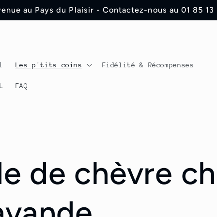
enue au Pays du Plaisir - Contactez-nous au 01 85 13
l
Les p'tits coins
Fidélité & Récompenses
t
FAQ
de de chèvre c
lavande