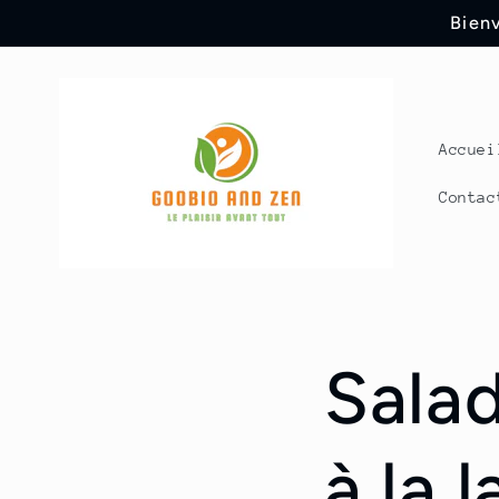
Direkt
Bienv
zum
Inhalt
Accuei
Contac
Sala
à la 