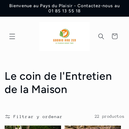
Ir
Bienvenue au Pays du Plaisir - Contactez-nous au
directamente
01 85 13 55 18
al contenido
Carrito
C
Le coin de l'Entretien
o
de la Maison
l
e
Filtrar y ordenar
22 productos
c