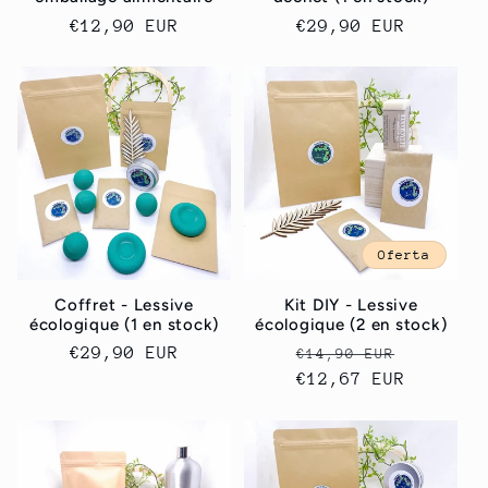
Precio
€12,90 EUR
Precio
€29,90 EUR
habitual
habitual
Oferta
Coffret - Lessive
Kit DIY - Lessive
écologique (1 en stock)
écologique (2 en stock)
Precio
€29,90 EUR
Precio
Precio
€14,90 EUR
habitual
habitual
€12,67 EUR
de
oferta