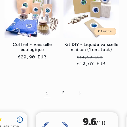
Oferta
Coffret - Vaisselle
Kit DIY - Liquide vaisselle
écologique
maison (1 en stock)
Precio
€29,90 EUR
Precio
Precio
€14,90 EUR
habitual
habitual
€12,67 EUR
de
oferta
1
2