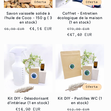
Oferta
Oferta
Savon vaisselle solide à
Coffret - Entretien
l'huile de Coco - 150 g ( 3
écologique de la maison
en stock)
(1 en stock)
Precio
Precio
€4,14 EUR
Precio
Precio
€6,90 EUR
€79,00 EUR
habitual
de
habitual
€47,40 EUR
de
oferta
oferta
Oferta
Kit DIY - Désodorisant
Kit DIY - Pastilles WC (1
d'intérieur (1 en stock)
en stock)
Precio
€14,90 EUR
Precio
Precio
€12,90 EUR