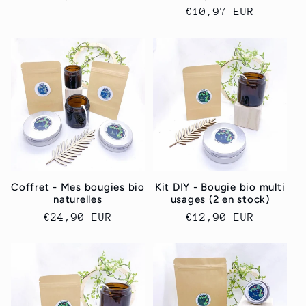
habitual
habitual
€10,97 EUR
de
oferta
Coffret - Mes bougies bio
Kit DIY - Bougie bio multi
naturelles
usages (2 en stock)
Precio
€24,90 EUR
Precio
€12,90 EUR
habitual
habitual