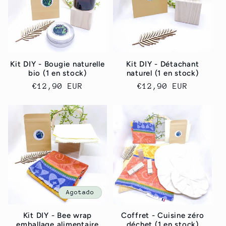
Kit DIY - Bougie naturelle
Kit DIY - Détachant
bio (1 en stock)
naturel (1 en stock)
Precio
€12,90 EUR
Precio
€12,90 EUR
habitual
habitual
Agotado
Kit DIY - Bee wrap
Coffret - Cuisine zéro
emballage alimentaire
déchet (1 en stock)