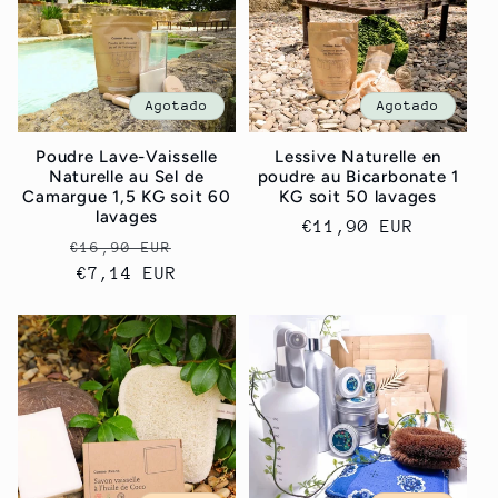
c
i
Agotado
Agotado
ó
Poudre Lave-Vaisselle
Lessive Naturelle en
Naturelle au Sel de
poudre au Bicarbonate 1
n
Camargue 1,5 KG soit 60
KG soit 50 lavages
lavages
Precio
€11,90 EUR
:
Precio
Precio
€16,90 EUR
habitual
habitual
€7,14 EUR
de
oferta