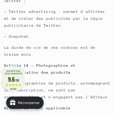
Twitter ;
- Twitter advertising : permet d'afficher
et de cibler des publicités par la régie
publicitaire de Twitter.
- Snapchat.
La durée de vie de ces cookies est de
treize mois.
Article 14 - Photographies et
représentation des produits
9.6
/10
Les photographies de produits, accompagnant
66 AVIS
leur description, ne sont pas
contractuelles et n'engagent pas l'éditeur.
Récompense
Article 15 - Loi applicable