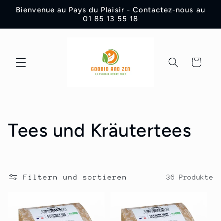
Direkt
Bienvenue au Pays du Plaisir - Contactez-nous au
zum
01 85 13 55 18
Inhalt
Warenkorb
K
Tees und Kräutertees
a
t
Filtern und sortieren
36 Produkte
e
g