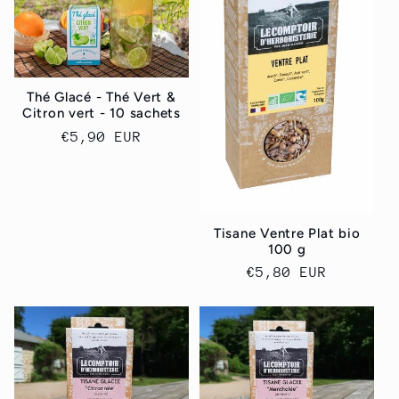
Thé Glacé - Thé Vert &
Citron vert - 10 sachets
Normaler
€5,90 EUR
Preis
Tisane Ventre Plat bio
100 g
Normaler
€5,80 EUR
Preis