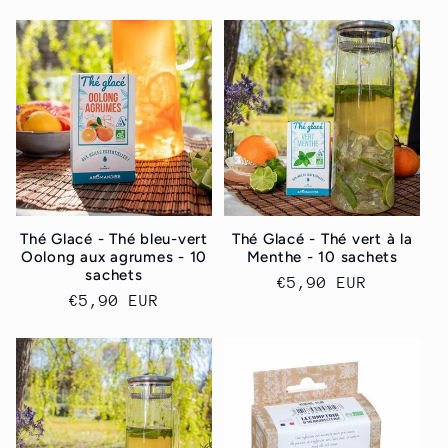
Thé Glacé - Thé bleu-vert
Thé Glacé - Thé vert à la
Oolong aux agrumes - 10
Menthe - 10 sachets
sachets
Normaler
€5,90 EUR
Normaler
€5,90 EUR
Preis
Preis