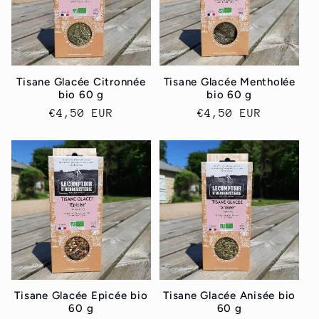
Tisane Glacée Citronnée
Tisane Glacée Mentholée
bio 60 g
bio 60 g
Normaler
€4,50 EUR
Normaler
€4,50 EUR
Preis
Preis
Tisane Glacée Epicée bio
Tisane Glacée Anisée bio
60 g
60 g