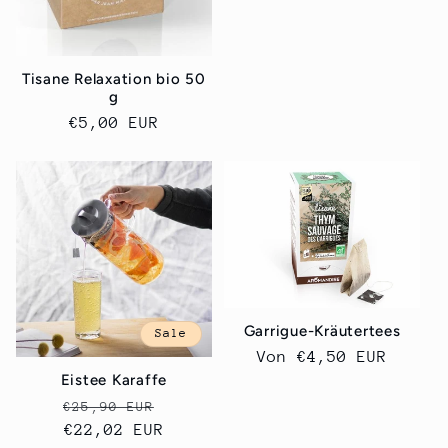
Tisane Relaxation bio 50
g
Normaler
€5,00 EUR
Preis
Garrigue-Kräutertees
Sale
Normaler
Von
€4,50 EUR
Eistee Karaffe
Preis
Normaler
Verkaufspreis
€25,90 EUR
Preis
€22,02 EUR