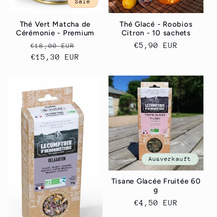
Sale
Thé Vert Matcha de
Thé Glacé - Roobios
Cérémonie - Premium
Citron - 10 sachets
Normaler
Verkaufspreis
Normaler
€5,90 EUR
€18,00 EUR
Preis
€15,30 EUR
Preis
Ausverkauft
Tisane Glacée Fruitée 60
g
Normaler
€4,50 EUR
Preis