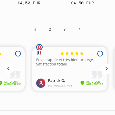
Normaler
€4,50 EUR
Normaler
€4,50 EUR
Preis
Preis
1
2
3