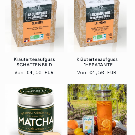
o
r
i
e
Kräuterteeaufguss
Kräuterteeaufguss
SCHATTENBILD
L'HEPATANTE
:
Normaler
Von
€4,50 EUR
Normaler
Von
€4,50 EUR
Preis
Preis