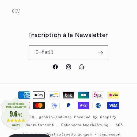
CGV
Inscription à la Newsletter
E-Mail
Facebook
Instagram
Snapchat
Zahlungsmethoden
9.6
/10
© 2026,
goobio-and-zen
Powered by Shopify
Widerrufsrecht
Datenschutzerklärung
AGB
66 AVIS
Versand
Verkaufsbedingungen
Impressum