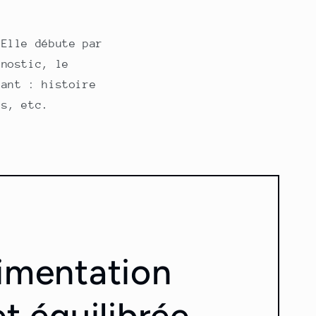
 Elle débute par
nostic, le
tant : histoire
es, etc.
imentation
et équilibrée