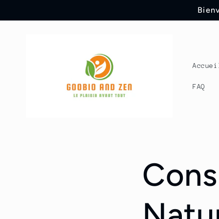
Ir
Bienv
directamente
al contenido
Accuei
FAQ
Cons
Natu