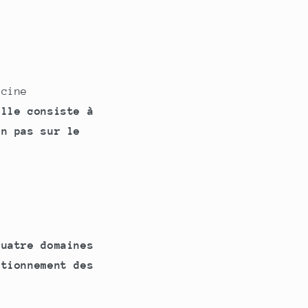
ó
n
ecine
elle consiste à
on pas sur le
quatre domaines
ctionnement des