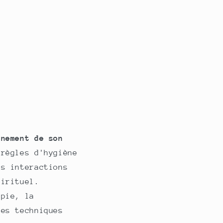
nnement de son
 règles d'hygiène
es interactions
pirituel.
apie, la
res techniques