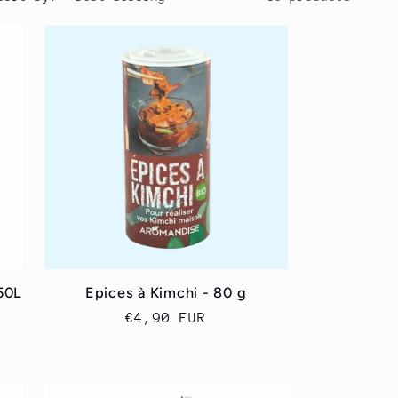
e
g
i
o
n
,50L
Epices à Kimchi - 80 g
Regular
€4,90 EUR
price