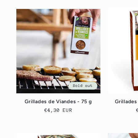
l
l
e
c
t
Sold out
i
Grillades de Viandes - 75 g
Grillade
Regular
€4,30 EUR
o
price