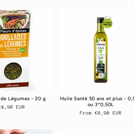
s de Légumes - 20 g
Huile Santé 50 ans et plus - 0
ou 3*0,50L
Regular
€4,90 EUR
Regular
From
€8,90 EUR
price
price