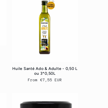
Huile Santé Ado & Adulte - 0,50 L
ou 3*0,50L
Regular
From
€7,55 EUR
price