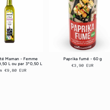
nté Maman - Femme
Paprika fumé - 60 g
0,50 L ou par 3*0,50 L
Regular
€3,90 EUR
ular
om
€9,80 EUR
price
ce