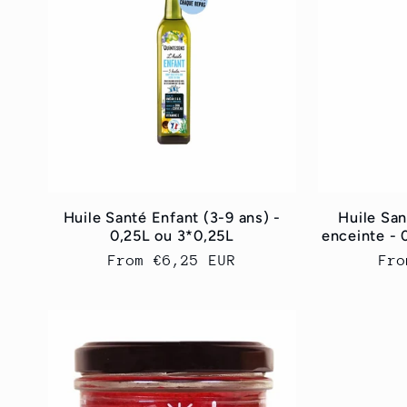
Huile Santé Enfant (3-9 ans) -
Huile Sa
0,25L ou 3*0,25L
enceinte - 
Regular
From
€6,25 EUR
Reg
Fr
price
pri