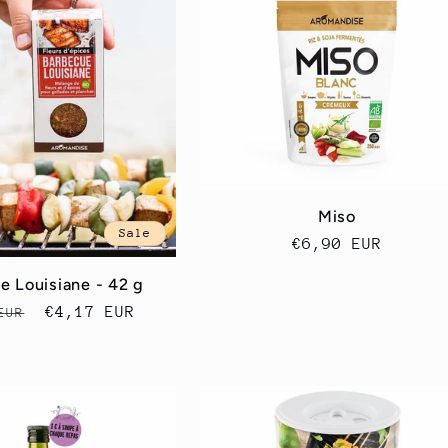
Miso
Sale
Regular
€6,90 EUR
price
e Louisiane - 42 g
ar
Sale
€4,17 EUR
EUR
price