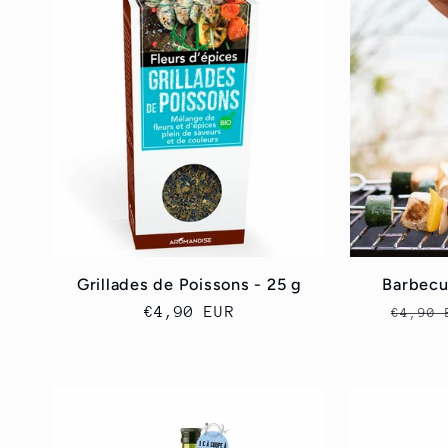
n
:
Grillades de Poissons - 25 g
Barbecu
Regular
€4,90 EUR
Regul
€4,90 
price
price