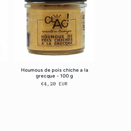
Houmous de pois chiche a la
grecque - 100 g
Regular
€4,20 EUR
price