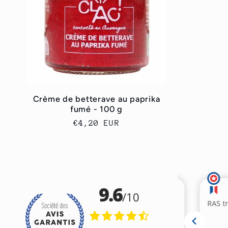
Crème de betterave au paprika
fumé - 100 g
Regular
€4,20 EUR
price