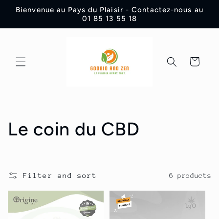
Skip to
Bienvenue au Pays du Plaisir - Contactez-nous au
content
01 85 13 55 18
Cart
C
Le coin du CBD
o
l
Filter and sort
6 products
l
e