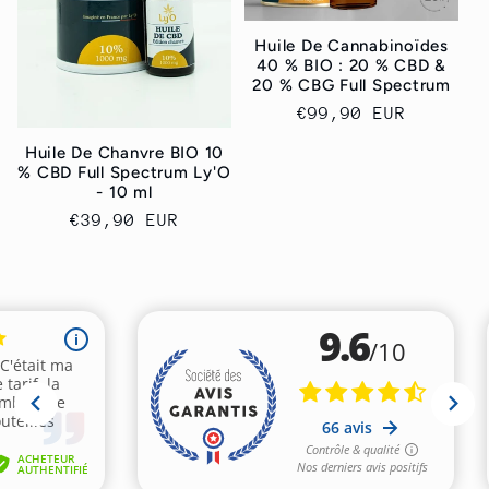
Huile De Cannabinoïdes
40 % BIO : 20 % CBD &
20 % CBG Full Spectrum
Regular
€99,90 EUR
price
Huile De Chanvre BIO 10
% CBD Full Spectrum Ly'O
- 10 ml
Regular
€39,90 EUR
price