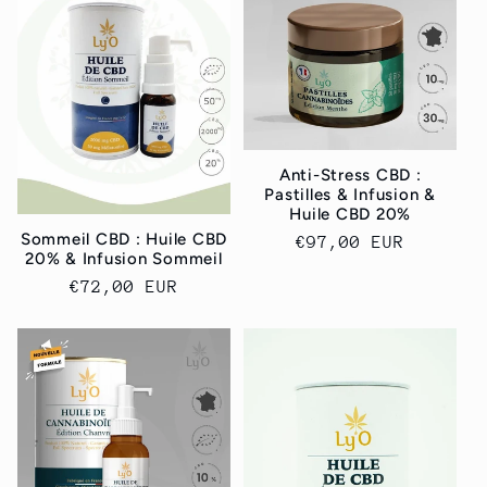
c
t
i
Anti-Stress CBD :
o
Pastilles & Infusion &
Huile CBD 20%
n
Sommeil CBD : Huile CBD
Regular
€97,00 EUR
20% & Infusion Sommeil
price
:
Regular
€72,00 EUR
price