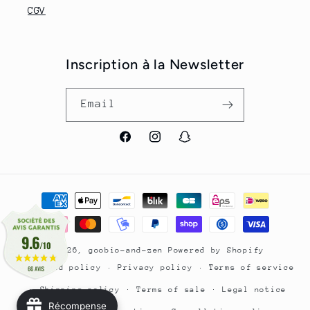
CGV
Inscription à la Newsletter
Email
Facebook
Instagram
Snapchat
Payment
methods
9.6
/10
© 2026,
goobio-and-zen
Powered by Shopify
Refund policy
Privacy policy
Terms of service
66 AVIS
Shipping policy
Terms of sale
Legal notice
Récompense