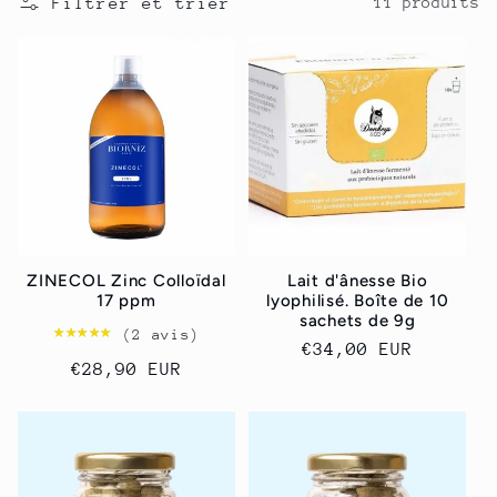
Filtrer et trier
11 produits
c
t
i
o
n
ZINECOL Zinc Colloïdal
Lait d'ânesse Bio
:
17 ppm
lyophilisé. Boîte de 10
sachets de 9g
★★★★★
★★★★★
(2 avis)
Prix
€34,00 EUR
Prix
€28,90 EUR
habituel
habituel