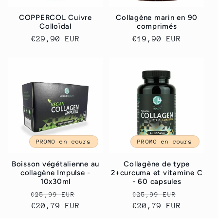
COPPERCOL Cuivre
Collagène marin en 90
Colloïdal
comprimés
Prix
€29,90 EUR
Prix
€19,90 EUR
habituel
habituel
PROMO en cours
PROMO en cours
Boisson végétalienne au
Collagène de type
collagène Impulse -
2+curcuma et vitamine C
10x30ml
- 60 capsules
Prix
Prix
Prix
Prix
€25,99 EUR
€25,99 EUR
habituel
€20,79 EUR
promotionnel
habituel
€20,79 EUR
promoti