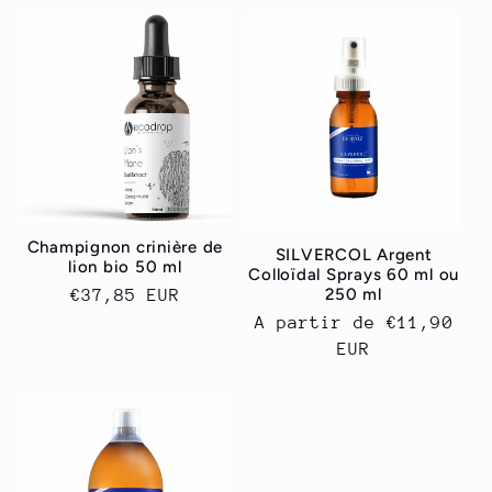
Champignon crinière de
SILVERCOL Argent
lion bio ‎50 ml
Colloïdal Sprays 60 ml ou
250 ml
Prix
€37,85 EUR
habituel
Prix
A partir de
€11,90
habituel
EUR