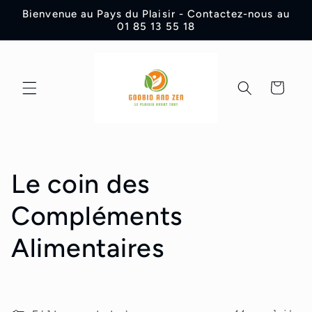
et
Bienvenue au Pays du Plaisir - Contactez-nous au
passer
01 85 13 55 18
au
contenu
Panier
C
Le coin des
o
Compléments
l
Alimentaires
l
e