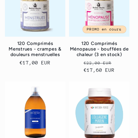
PROMO en cours
120 Comprimés
120 Comprimés
Menstrues - crampes &
Ménopause - bouffées de
douleurs menstruelles
chaleur (3 en stock)
Prix
€17,00 EUR
Prix
Prix
€22,00 EUR
habituel
habituel
€17,60 EUR
promoti