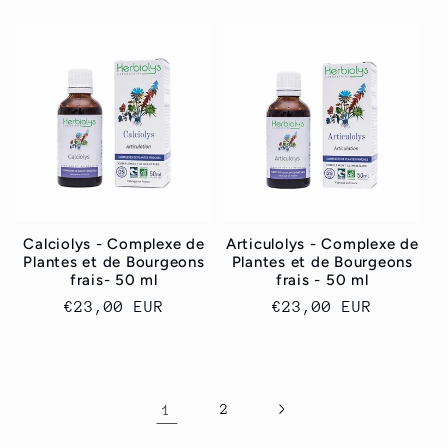
habituel
habituel
Calciolys - Complexe de
Articulolys - Complexe de
Plantes et de Bourgeons
Plantes et de Bourgeons
frais- 50 ml
frais - 50 ml
Prix
€23,00 EUR
Prix
€23,00 EUR
habituel
habituel
1
2