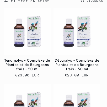
Filtrer et trier
17 produits
c
t
i
o
n
Tendinolys - Complexe de
Dépuralys - Complexe de
:
Plantes et de Bourgeons
Plantes et de Bourgeons
frais - 50 ml
frais - 50 ml
Prix
€23,00 EUR
Prix
€23,00 EUR
habituel
habituel