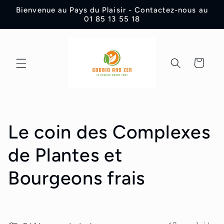
et
Bienvenue au Pays du Plaisir - Contactez-nous au
passer
01 85 13 55 18
au
contenu
Panier
C
Le coin des Complexes
o
de Plantes et
l
Bourgeons frais
l
e