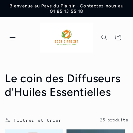
et
Bienvenue au Pays du Plaisir - Contactez-nous au
passer
01 85 13 55 18
au
contenu
Panier
C
Le coin des Diffuseurs
o
d'Huiles Essentielles
l
l
Filtrer et trier
25 produits
e