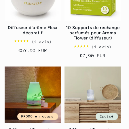
Diffuseur d'arôme Fleur
10 Supports de rechange
décoratif
parfumés pour Aroma
Flower (diffuseur)
★★★★★
★★★★★
(1 avis)
★★★★★
★★★★★
(1 avis)
Prix
€57,90 EUR
Prix
€7,90 EUR
habituel
habituel
PROMO en cours
Épuisé