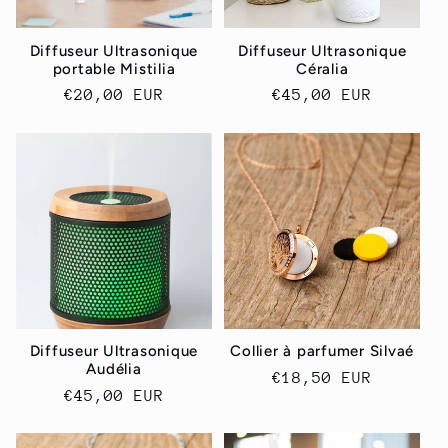
Diffuseur Ultrasonique
Diffuseur Ultrasonique
portable Mistilia
Céralia
Prix
€20,00 EUR
Prix
€45,00 EUR
habituel
habituel
Diffuseur Ultrasonique
Collier à parfumer Silvaé
Audélia
Prix
€18,50 EUR
Prix
€45,00 EUR
habituel
habituel