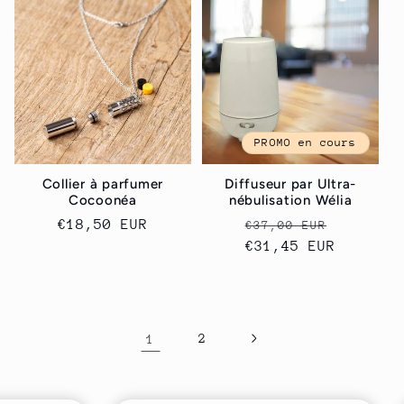
PROMO en cours
Collier à parfumer
Diffuseur par Ultra-
Cocoonéa
nébulisation Wélia
Prix
€18,50 EUR
Prix
Prix
€37,00 EUR
habituel
habituel
€31,45 EUR
promoti
1
2