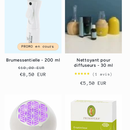
c
t
i
PROMO en cours
o
Brumessentielle - 200 ml
Nettoyant pour
n
diffuseurs - 30 ml
Prix
Prix
€10,00 EUR
★★★★★
★★★★★
(1 avis)
habituel
€8,50 EUR
promotionnel
:
Prix
€5,50 EUR
habituel