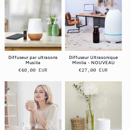
Diffuseur par ultrasons
Diffuseur Ultrasonique
Musilia
Minilia - NOUVEAU
Prix
€40,00 EUR
Prix
€27,00 EUR
habituel
habituel