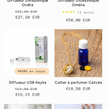
Diffuseur Ultrasonique
Diffuseur Ultrasonique
Océlia
Omélia
Prix
Prix
★★★★★
★★★★★
€32,00 EUR
(1 avis)
habituel
€27,20 EUR
promotionnel
Prix
€50,00 EUR
habituel
PROMO en cours
Diffuseur USB Keylia
Collier à parfumer Calicéa
Prix
Prix
Prix
€18,50 EUR
€19,00 EUR
habituel
€16,15 EUR
promotionnel
habituel