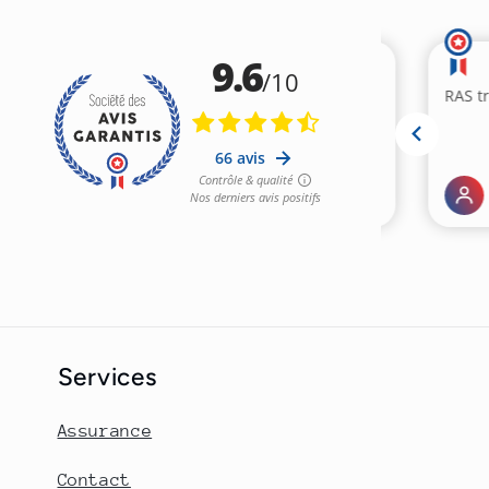
n
:
Services
Assurance
Contact