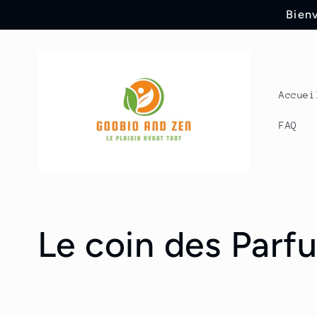
et
Bienv
passer
au
contenu
Accuei
FAQ
C
Le coin des Parf
o