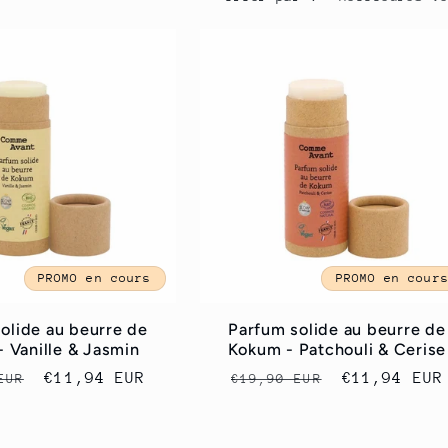
PROMO en cours
PROMO en cour
olide au beurre de
Parfum solide au beurre de
 Vanille & Jasmin
Kokum - Patchouli & Cerise
Prix
€11,94 EUR
Prix
Prix
€11,94 EUR
EUR
€19,90 EUR
el
promotionnel
habituel
promotionn