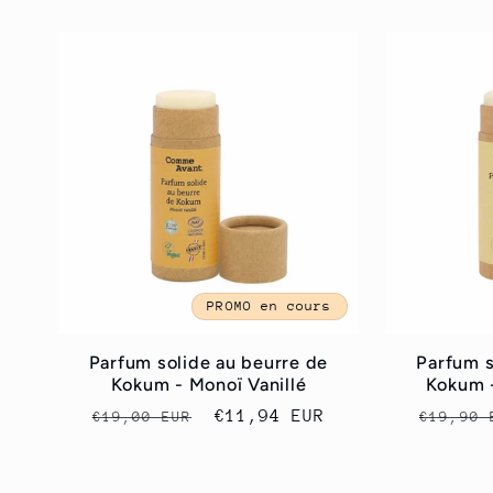
l
l
e
c
t
PROMO en cours
i
Parfum solide au beurre de
Parfum s
Kokum - Monoï Vanillé
Kokum -
o
Prix
Prix
€11,94 EUR
Prix
€19,00 EUR
€19,90 
habituel
promotionnel
habitu