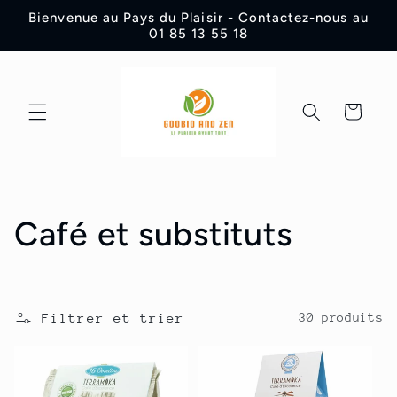
et
Bienvenue au Pays du Plaisir - Contactez-nous au
passer
01 85 13 55 18
au
contenu
Panier
C
Café et substituts
o
l
Filtrer et trier
30 produits
l
e