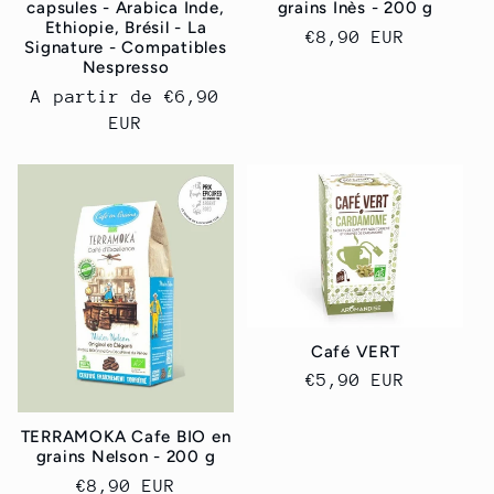
capsules - Arabica Inde,
grains Inès - 200 g
Ethiopie, Brésil - La
Prix
€8,90 EUR
Signature - Compatibles
habituel
Nespresso
Prix
A partir de
€6,90
habituel
EUR
Café VERT
Prix
€5,90 EUR
habituel
TERRAMOKA Cafe BIO en
grains Nelson - 200 g
Prix
€8,90 EUR