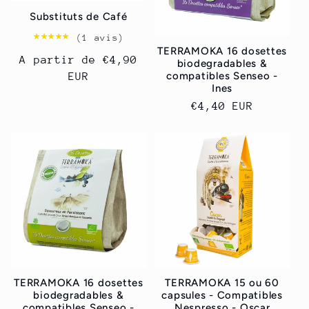
Substituts de Café
★★★★★
★★★★★
(1 avis)
TERRAMOKA 16 dosettes
Prix
A partir de
€4,90
biodegradables &
compatibles Senseo -
habituel
EUR
Ines
Prix
€4,40 EUR
habituel
TERRAMOKA 16 dosettes
TERRAMOKA 15 ou 60
biodegradables &
capsules - Compatibles
compatibles Senseo -
Nespresso - Oscar