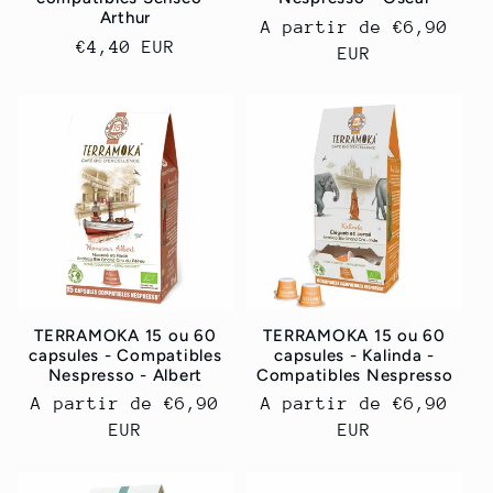
Arthur
Prix
A partir de
€6,90
Prix
€4,40 EUR
habituel
EUR
habituel
TERRAMOKA 15 ou 60
TERRAMOKA 15 ou 60
capsules - Compatibles
capsules - Kalinda -
Nespresso - Albert
Compatibles Nespresso
Prix
A partir de
€6,90
Prix
A partir de
€6,90
habituel
EUR
habituel
EUR