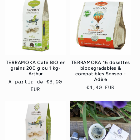
TERRAMOKA Café BIO en
TERRAMOKA 16 dosettes
grains 200 g ou 1 kg-
biodegradables &
Arthur
compatibles Senseo -
Adèle
Prix
A partir de
€8,90
Prix
€4,40 EUR
habituel
EUR
habituel