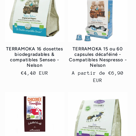
c
t
i
TERRAMOKA 16 dosettes
TERRAMOKA 15 ou 60
o
biodegradables &
capsules décaféiné -
compatibles Senseo -
Compatibles Nespresso -
Nelson
Nelson
n
Prix
€4,40 EUR
Prix
A partir de
€6,90
:
habituel
habituel
EUR