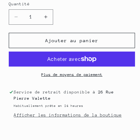
Quantité
Quantité
Réduire
Augmenter
la
la
quantité
quantité
de
de
Ajouter au panier
Collier
Collier
à
à
parfumer
parfumer
Silvaé
Silvaé
Plus de moyens de paiement
Service de retrait disponible à
26 Rue
Pierre Valette
Habituellement prête en 24 heures
Afficher les informations de la boutique