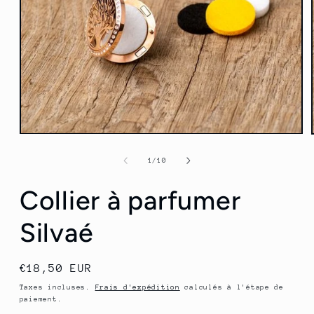
Ouvrir
le
média
de
1
/
10
1
dans
Collier à parfumer
une
fenêtre
modale
Silvaé
Prix
€18,50 EUR
habituel
Taxes incluses.
Frais d'expédition
calculés à l'étape de
paiement.