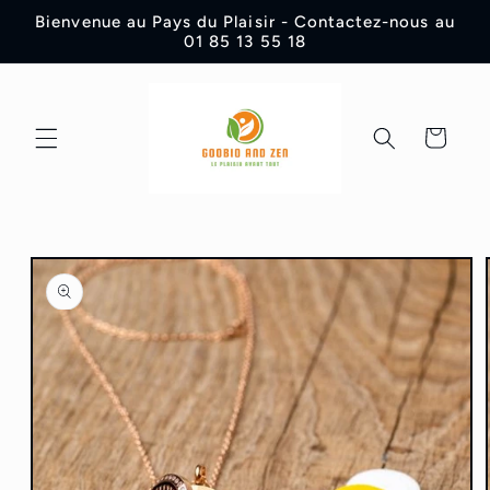
et
Bienvenue au Pays du Plaisir - Contactez-nous au
passer
01 85 13 55 18
au
contenu
Panier
Passer aux
informations
produits