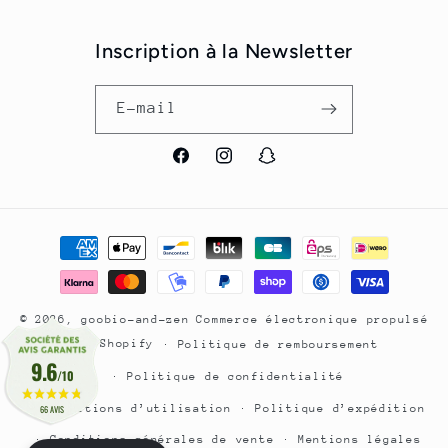
Inscription à la Newsletter
E-mail
Facebook
Instagram
Snapchat
Moyens
de
paiement
© 2026,
goobio-and-zen
Commerce électronique propulsé
par Shopify
Politique de remboursement
9.6
/10
Politique de confidentialité
Conditions d’utilisation
Politique d’expédition
66 AVIS
Conditions générales de vente
Mentions légales