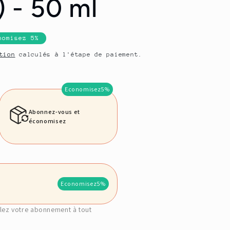
) - 50 ml
o
n
nomisez 5%
tion
calculés à l'étape de paiement.
Economisez
5%
Abonnez-vous et
économisez
Economisez
5%
lez votre abonnement à tout