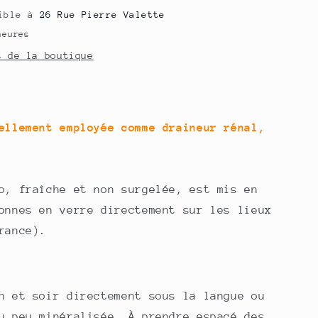
nible à
26 Rue Pierre Valette
heures
s de la boutique
ellement employée comme draineur rénal,
o, fraîche et non surgelée, est mis en
onnes en verre directement sur les lieux
rance).
n et soir directement sous la langue ou
u peu minéralisée. À prendre espacé des