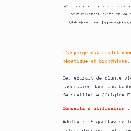
Service de retrait dispo
Habituellement prête en 24 
Afficher les information
L'asperge est traditionn
hépatique et bronchique.
Cet extrait de plante bi
macération dans des bonb
de cueillette (Origine F
Conseils d'utilisation :
Adulte : 15 gouttes mati
dilués dans un fond d’ea