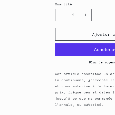
Quantité
Quantité
Réduire
Augmenter
la
la
quantité
quantité
de
de
Ajouter 
Asperge
Asperge
-
-
Extrait
Extrait
de
de
Plante
Plante
Plus de moyen
fraîche
fraîche
Bio
Bio
Cet article constitue un ac
(Asparagus
(Asparagus
En continuant, j’accepte l
officinalis)
officinalis)
et vous autorise à facturer
-
-
prix, fréquences et dates l
50
50
jusqu’à ce que ma commande 
ml
ml
l’annule, si autorisé.