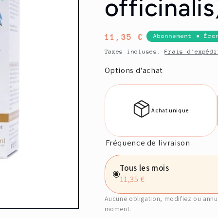
officinalis
Prix
11,35 €
Abonnement • Éco
habituel
Taxes incluses.
Frais d'expédi
Options d'achat
Achat unique
Fréquence de livraison
Tous les mois
11,35 €
Aucune obligation, modifiez ou annu
moment.