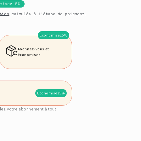
o
omisez 5%
n
tion
calculés à l'étape de paiement.
Economisez
5%
Abonnez-vous et
économisez
Economisez
5%
lez votre abonnement à tout