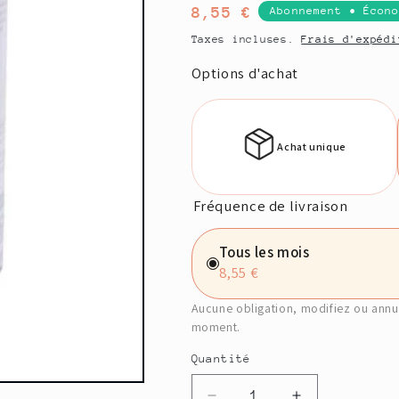
Prix
8,55 €
Abonnement • Écon
habituel
Taxes incluses.
Frais d'expédi
Options d'achat
Achat unique
Fréquence de livraison
Tous les mois
8,55 €
Aucune obligation, modifiez ou annu
moment.
Quantité
Quantité