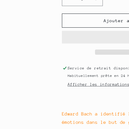
Réduire
Augmenter
la
la
quantité
quantité
de
de
Ajouter 
Cherry
Cherry
plum
plum
-
-
Prunus
Prunus
n°6
n°6
-
-
Fleurs
Fleurs
Service de retrait dispo
Dr
Dr
Habituellement prête en 24 
Bach
Bach
Bio
Bio
Afficher les information
15
15
ml
ml
Edward Bach a identifié 
émotions dans le but de 