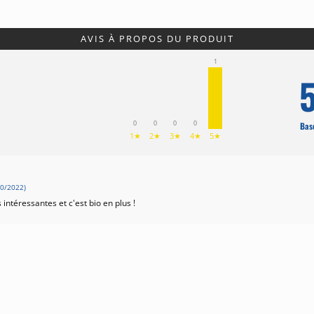
AVIS À PROPOS DU PRODUIT
1
5
0
0
0
0
Basé
1★
2★
3★
4★
5★
0/2022)
 intéressantes et c'est bio en plus !