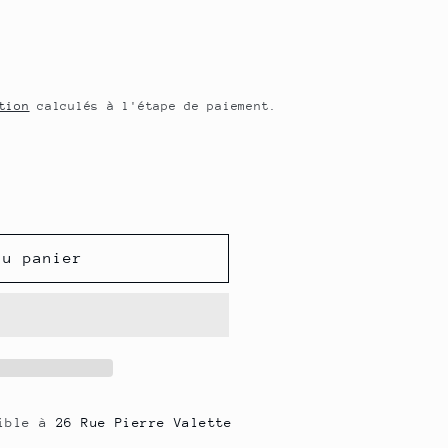
o
n
tion
calculés à l'étape de paiement.
au panier
nible à
26 Rue Pierre Valette