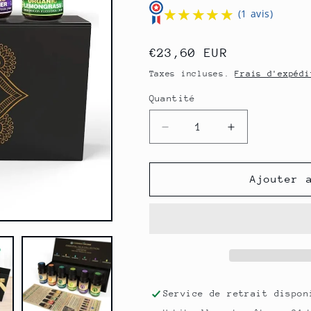
★★★★★
★★★★★
(1 avis)
Prix
€23,60 EUR
habituel
Taxes incluses.
Frais d'expédi
Quantité
Quantité
Réduire
Augmenter
la
la
quantité
quantité
de
de
Ajouter 
Coffret
Coffret
d&#39;huiles
d&#39;huiles
essentielles
essentielles
bio
bio
60
60
ml
ml
Service de retrait dispo