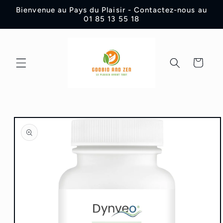
et
Bienvenue au Pays du Plaisir - Contactez-nous au
passer
01 85 13 55 18
au
contenu
Panier
Passer aux
informations
produits