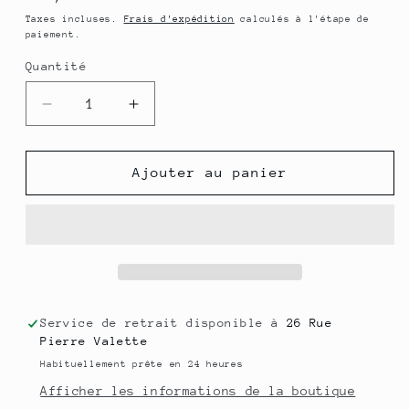
habituel
Taxes incluses.
Frais d'expédition
calculés à l'étape de
paiement.
Quantité
Quantité
Réduire
Augmenter
la
la
quantité
quantité
de
de
Ajouter au panier
CORDYCEPS
CORDYCEPS
BIO
BIO
SOUCHE
SOUCHE
CS-
CS-
4
4
-
-
20%
20%
Service de retrait disponible à
26 Rue
BETA-
BETA-
Pierre Valette
GLUCANES
GLUCANES
Habituellement prête en 24 heures
-
-
Afficher les informations de la boutique
500
500