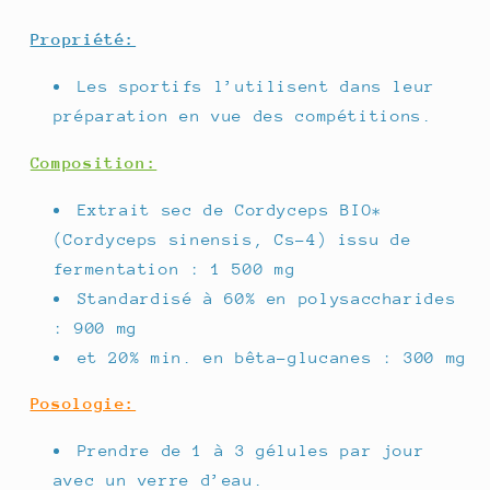
MG
MG
/
/
Propriété:
60
60
GELULES
GELULES
Les sportifs l’utilisent dans leur
préparation en vue des compétitions.
Composition:
Extrait sec de Cordyceps BIO*
(Cordyceps sinensis, Cs-4) issu de
fermentation : 1 500 mg
Standardisé à 60% en polysaccharides
: 900 mg
et 20% min. en bêta-glucanes : 300 mg
Posologie:
Prendre de 1 à 3 gélules par jour
avec un verre d’eau.