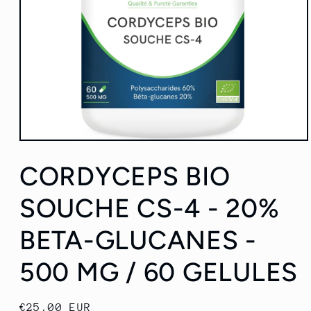
Ouvrir
le
média
CORDYCEPS BIO
1
dans
une
SOUCHE CS-4 - 20%
fenêtre
modale
BETA-GLUCANES -
500 MG / 60 GELULES
Prix
€25,00 EUR