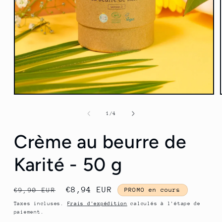
Ouvrir
le
média
de
1
/
4
1
dans
Crème au beurre de
une
fenêtre
modale
Karité - 50 g
Prix
Prix
€8,94 EUR
€9,90 EUR
PROMO en cours
habituel
promotionnel
Taxes incluses.
Frais d'expédition
calculés à l'étape de
paiement.