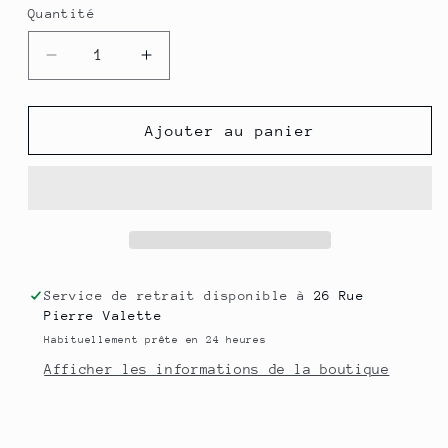
Quantité
Quantité
Réduire
Augmenter
la
la
quantité
quantité
de
de
Ajouter au panier
Crème
Crème
au
au
beurre
beurre
de
de
Karité
Karité
-
-
50
50
Service de retrait disponible à
26 Rue
g
g
Pierre Valette
Habituellement prête en 24 heures
Afficher les informations de la boutique