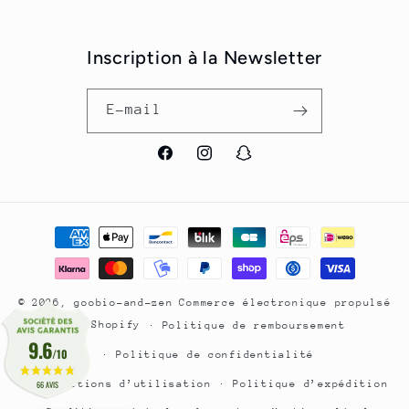
Inscription à la Newsletter
E-mail
Facebook
Instagram
Snapchat
Moyens
de
paiement
© 2026,
goobio-and-zen
Commerce électronique propulsé
par Shopify
Politique de remboursement
9.6
/10
Politique de confidentialité
Conditions d’utilisation
Politique d’expédition
66 AVIS