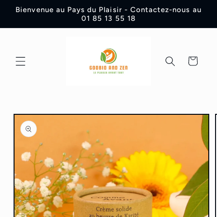
et
Bienvenue au Pays du Plaisir - Contactez-nous au
passer
01 85 13 55 18
au
contenu
Panier
Passer aux
informations
produits