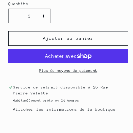
Quantité
Quantité
Réduire
Augmenter
la
la
quantité
quantité
de
de
Ajouter au panier
Kit
Kit
DIY
DIY
-
-
Détachant
Détachant
naturel
naturel
Plus de moyens de paiement
(1
(1
en
en
Service de retrait disponible à
26 Rue
stock)
stock)
Pierre Valette
Habituellement prête en 24 heures
Afficher les informations de la boutique