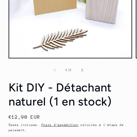
Ouvrir
le
média
de
1
/
2
1
dans
Kit DIY - Détachant
une
fenêtre
modale
naturel (1 en stock)
Prix
€12,90 EUR
habituel
Taxes incluses.
Frais d'expédition
calculés à l'étape de
paiement.