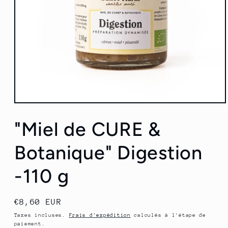
Ouvrir
le
média
"Miel de CURE &
1
dans
une
Botanique" Digestion
fenêtre
modale
-110 g
Prix
€8,60 EUR
habituel
Taxes incluses.
Frais d'expédition
calculés à l'étape de
paiement.