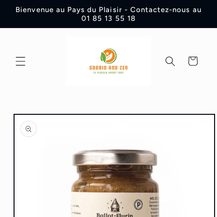
et
Bienvenue au Pays du Plaisir - Contactez-nous au
passer
01 85 13 55 18
au
contenu
Panier
Passer aux
informations
produits