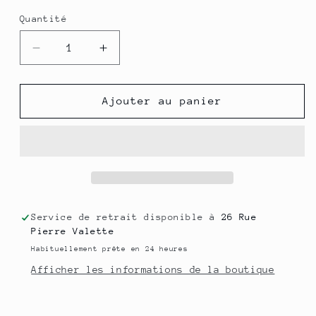
Quantité
Quantité
Réduire
Augmenter
la
la
quantité
quantité
de
de
Ajouter au panier
&quot;Miel
&quot;Miel
de
de
CURE
CURE
&amp;
&amp;
Botanique&quot;
Botanique&quot;
Digestion
Digestion
-110
-110
Service de retrait disponible à
26 Rue
g
g
Pierre Valette
Habituellement prête en 24 heures
Afficher les informations de la boutique