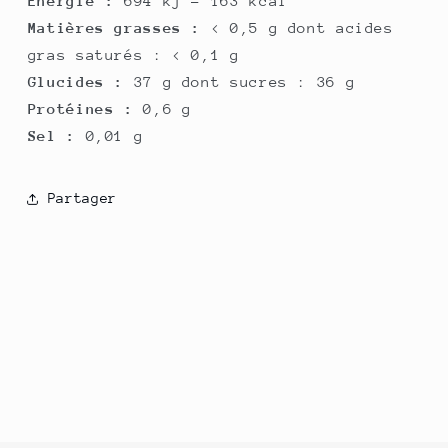
Energie :
694 kj - 163 kcal
Matières grasses :
< 0,5 g dont acides
gras saturés : < 0,1 g
Glucides :
37 g dont sucres : 36 g
Protéines :
0,6 g
Sel :
0,01 g
Partager