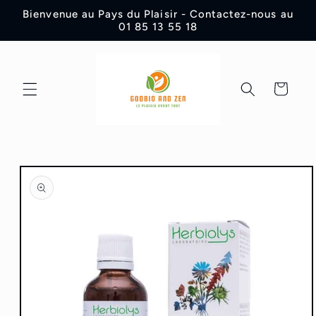
et
Bienvenue au Pays du Plaisir - Contactez-nous au
passer
01 85 13 55 18
au
contenu
Panier
Passer aux
informations
produits