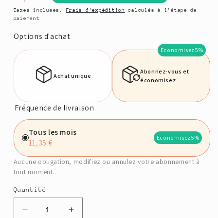
habituel
Taxes incluses.
Frais d'expédition
calculés à l'étape de
paiement.
Options d'achat
Economisez
5%
Abonnez-vous et
Achat unique
économisez
Fréquence de livraison
Tous les mois
Economisez
5%
11,35 €
Aucune obligation, modifiez ou annulez votre abonnement à
tout moment.
Quantité
Quantité
Réduire
Augmenter