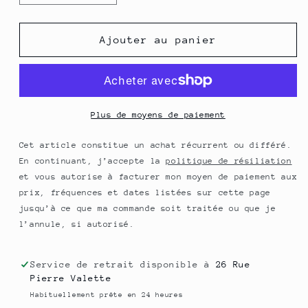
la
la
quantité
quantité
de
de
Ajouter au panier
Pariétaire
Pariétaire
-
-
Extrait
Extrait
de
de
Plante
Plante
Plus de moyens de paiement
fraîche
fraîche
Bio
Bio
Cet article constitue un achat récurrent ou différé.
(Parietaria
(Parietaria
En continuant, j’accepte la
politique de résiliation
officinalis)
officinalis)
et vous autorise à facturer mon moyen de paiement aux
-
-
prix, fréquences et dates listées sur cette page
50
50
jusqu’à ce que ma commande soit traitée ou que je
ml
ml
l’annule, si autorisé.
Service de retrait disponible à
26 Rue
Pierre Valette
Habituellement prête en 24 heures