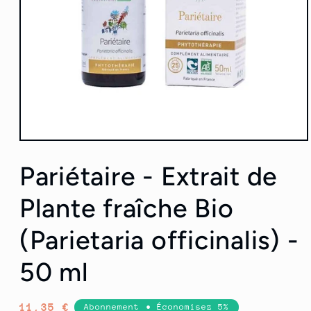
Ouvrir
le
média
Pariétaire - Extrait de
1
dans
une
Plante fraîche Bio
fenêtre
modale
(Parietaria officinalis) -
50 ml
Prix
11,35 €
Abonnement • Économisez 5%