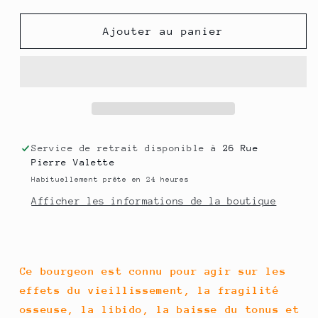
quantité
quantité
de
de
Ajouter au panier
Séquoia
Séquoia
50
50
ml
ml
(Sequoiadendron
(Sequoiadendron
giganteum)
giganteum)
Service de retrait disponible à
26 Rue
Pierre Valette
Habituellement prête en 24 heures
Afficher les informations de la boutique
Ce bourgeon est connu pour agir sur les
effets du vieillissement, la fragilité
osseuse, la libido, la baisse du tonus et