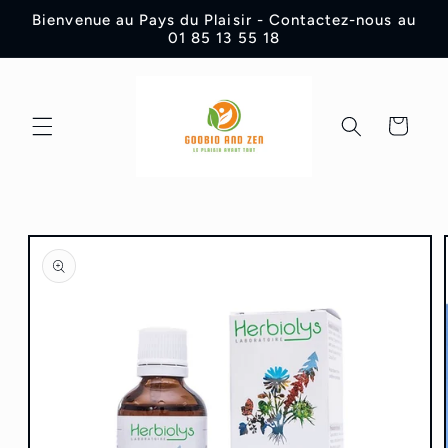
et
Bienvenue au Pays du Plaisir - Contactez-nous au
passer
01 85 13 55 18
au
contenu
Panier
Passer aux
informations
produits