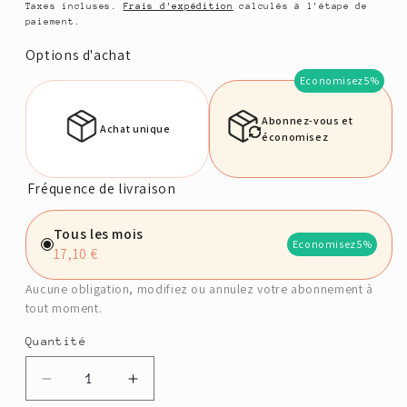
habituel
Taxes incluses.
Frais d'expédition
calculés à l'étape de
paiement.
Options d'achat
Economisez
5%
Abonnez-vous et
Achat unique
économisez
Fréquence de livraison
Tous les mois
Economisez
5%
17,10 €
Aucune obligation, modifiez ou annulez votre abonnement à
tout moment.
Quantité
Quantité
Réduire
Augmenter
la
la