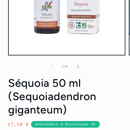
Ouvrir
le
média
de
1
/
2
1
dans
Séquoia 50 ml
une
fenêtre
modale
(Sequoiadendron
giganteum)
Prix
17,10 €
Abonnement • Économisez 5%