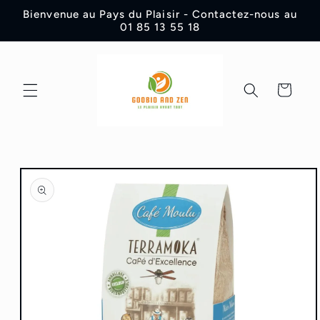
et
Bienvenue au Pays du Plaisir - Contactez-nous au
passer
01 85 13 55 18
au
contenu
Panier
Passer aux
informations
produits