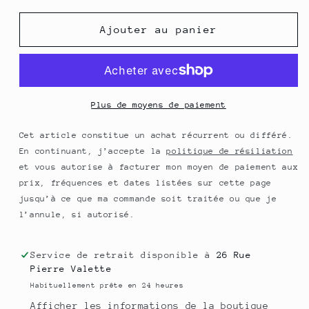
quantité
quantité
de
de
Ajouter au panier
TERRAMOKA
TERRAMOKA
Café
Café
BIO
BIO
moulu
moulu
250
250
Plus de moyens de paiement
g
g
-
-
Cet article constitue un achat récurrent ou différé.
Nelson
Nelson
En continuant, j’accepte la
politique de résiliation
et vous autorise à facturer mon moyen de paiement aux
prix, fréquences et dates listées sur cette page
jusqu’à ce que ma commande soit traitée ou que je
l’annule, si autorisé.
Service de retrait disponible à
26 Rue
Pierre Valette
Habituellement prête en 24 heures
Afficher les informations de la boutique