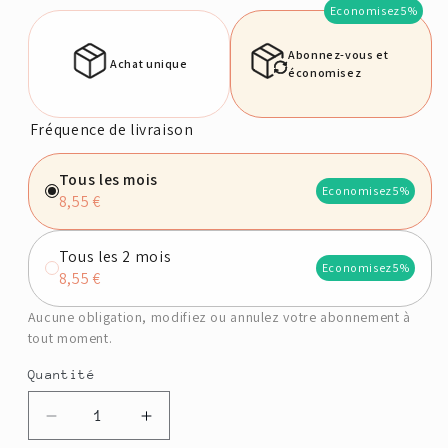
Economisez
5%
Abonnez-vous et
Achat unique
économisez
Fréquence de livraison
Tous les mois
Economisez
5%
8,55 €
Tous les 2 mois
Economisez
5%
8,55 €
Aucune obligation, modifiez ou annulez votre abonnement à
tout moment.
Quantité
Quantité
Réduire
Augmenter
la
la