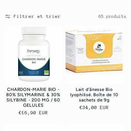
c
Filtrer et trier
65 produits
t
i
o
n
:
CHARDON-MARIE BIO -
Lait d'ânesse Bio
80% SILYMARINE & 30%
lyophilisé. Boîte de 10
SILYBINE - 200 MG / 60
sachets de 9g
GELULES
Prix
€34,00 EUR
Prix
€16,90 EUR
habituel
habituel