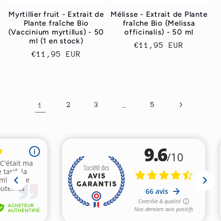
Myrtillier fruit - Extrait de
Mélisse - Extrait de Plante
Plante fraîche Bio
fraîche Bio (Melissa
(Vaccinium myrtillus) - 50
officinalis) - 50 ml
ml (1 en stock)
Prix
€11,95 EUR
Prix
€11,95 EUR
habituel
habituel
1
2
3
…
5