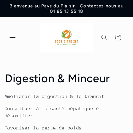
et
Bienvenue au Pays du Plaisir - Contactez-nous au
passer
01 85 13 55 18
au
contenu
Panier
C
Digestion & Minceur
o
Améliorer la digestion & le transit
l
Contribuer à la santé hépatique é
l
détoxifier
Favoriser la perte de poids
e