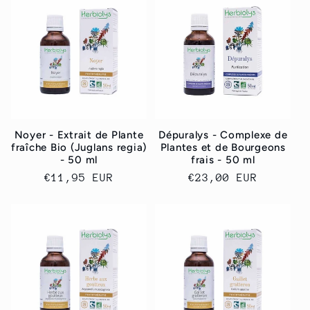
Noyer - Extrait de Plante
Dépuralys - Complexe de
fraîche Bio (Juglans regia)
Plantes et de Bourgeons
- 50 ml
frais - 50 ml
Prix
€11,95 EUR
Prix
€23,00 EUR
habituel
habituel