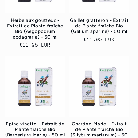
Herbe aux goutteux -
Gaillet gratteron - Extrait
Extrait de Plante fraîche
de Plante fraîche Bio
Bio (Aegopodium
(Galium aparine) - 50 ml
podagraria) - 50 ml
Prix
€11,95 EUR
Prix
€11,95 EUR
habituel
habituel
Epine vinette - Extrait de
Chardon-Marie - Extrait
Plante fraîche Bio
de Plante fraîche Bio
(Berberis vulgaris) - 50 ml
(Silybum marianum) - 50