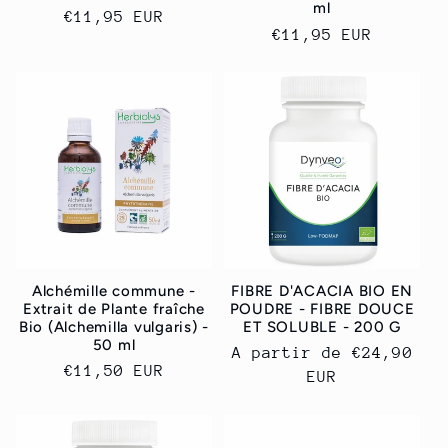
ml
Prix
€11,95 EUR
Prix
€11,95 EUR
habituel
habituel
Alchémille commune -
FIBRE D'ACACIA BIO EN
Extrait de Plante fraîche
POUDRE - FIBRE DOUCE
Bio (Alchemilla vulgaris) -
ET SOLUBLE - 200 G
50 ml
Prix
A partir de
€24,90
Prix
€11,50 EUR
habituel
EUR
habituel