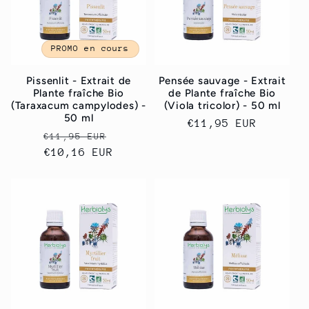
PROMO en cours
Pissenlit - Extrait de
Pensée sauvage - Extrait
Plante fraîche Bio
de Plante fraîche Bio
(Taraxacum campylodes) -
(Viola tricolor) - 50 ml
50 ml
Prix
€11,95 EUR
Prix
Prix
€11,95 EUR
habituel
habituel
€10,16 EUR
promotionnel