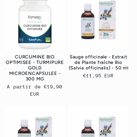
CURCUMINE BIO
Sauge officinale - Extrait
OPTIMISEE - TURMIPURE
de Plante fraîche Bio
GOLD
(Salvia officinalis) - 50 ml
MICROENCAPSULEE -
Prix
€11,95 EUR
300 MG
habituel
Prix
A partir de
€19,90
habituel
EUR