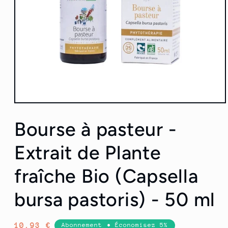
Ouvrir
le
média
Bourse à pasteur -
1
dans
une
Extrait de Plante
fenêtre
modale
fraîche Bio (Capsella
bursa pastoris) - 50 ml
Prix
10,93 €
Abonnement • Économisez 5%