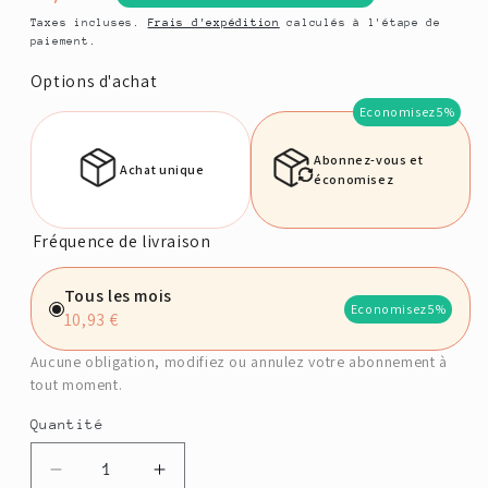
habituel
Taxes incluses.
Frais d'expédition
calculés à l'étape de
paiement.
Options d'achat
Economisez
5%
Abonnez-vous et
Achat unique
économisez
Fréquence de livraison
Tous les mois
Economisez
5%
10,93 €
Aucune obligation, modifiez ou annulez votre abonnement à
tout moment.
Quantité
Quantité
Réduire
Augmenter