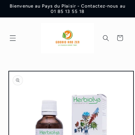
et
Bienvenue au Pays du Plaisir - Contactez-nous au
passer
01 85 13 55 18
au
contenu
Panier
Passer aux
informations
produits