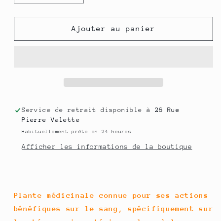
la
la
quantité
quantité
de
de
Ajouter au panier
Bourse
Bourse
à
à
pasteur
pasteur
-
-
Extrait
Extrait
de
de
Plante
Plante
Service de retrait disponible à
26 Rue
fraîche
fraîche
Pierre Valette
Bio
Bio
Habituellement prête en 24 heures
(Capsella
(Capsella
Afficher les informations de la boutique
bursa
bursa
pastoris)
pastoris)
-
-
50
50
ml
ml
Plante médicinale connue pour ses actions
bénéfiques sur le sang, spécifiquement sur