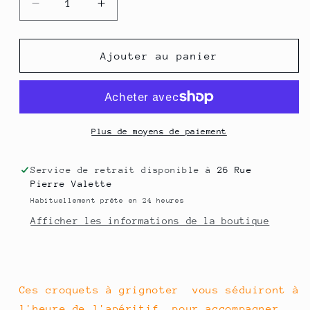
Réduire
Augmenter
la
la
quantité
quantité
de
de
Ajouter au panier
Croquets
Croquets
:
:
Ail
Ail
de
de
la
la
Plus de moyens de paiement
Drôme
Drôme
IGP
IGP
Service de retrait disponible à
26 Rue
-
-
Pierre Valette
90
90
Habituellement prête en 24 heures
g
g
Afficher les informations de la boutique
Ces croquets à grignoter vous séduiront à
l'heure de l'apéritif, pour accompagner