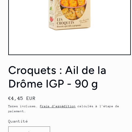
Ouvrir
le
média
Croquets : Ail de la
1
dans
une
Drôme IGP - 90 g
fenêtre
modale
Prix
€4,45 EUR
habituel
Taxes incluses.
Frais d'expédition
calculés à l'étape de
paiement.
Quantité
Quantité