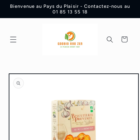
et
Bienvenue au Pays du Plaisir - Contactez-nous au
passer
01 85 13 55 18
au
contenu
Panier
Passer aux
informations
produits