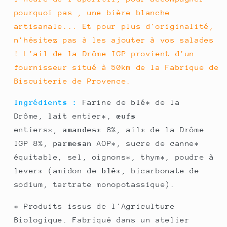
pourquoi pas , une bière blanche
artisanale... Et pour plus d'originalité,
n'hésitez pas à les ajouter à vos salades
! L'ail de la Drôme IGP provient d'un
fournisseur situé à 50km de la Fabrique de
Biscuiterie de Provence.
Ingrédients :
Farine de
blé
* de la
Drôme,
lait
entier*,
œufs
entiers*,
amandes
* 8%, ail* de la Drôme
IGP 8%,
parmesan
AOP*, sucre de canne*
équitable, sel, oignons*, thym*, poudre à
lever* (amidon de
blé
*, bicarbonate de
sodium, tartrate monopotassique).
* Produits issus de l'Agriculture
Biologique. Fabriqué dans un atelier