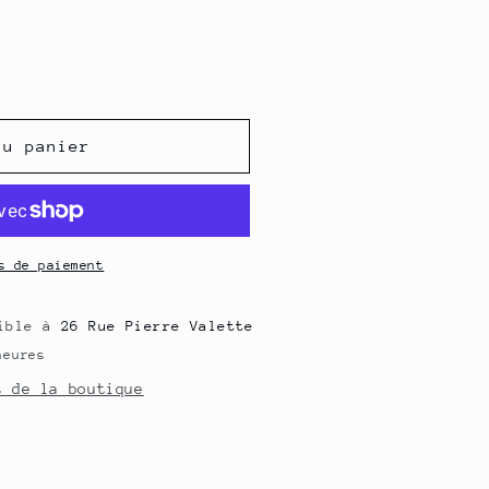
o
n
au panier
s de paiement
nible à
26 Rue Pierre Valette
heures
s de la boutique