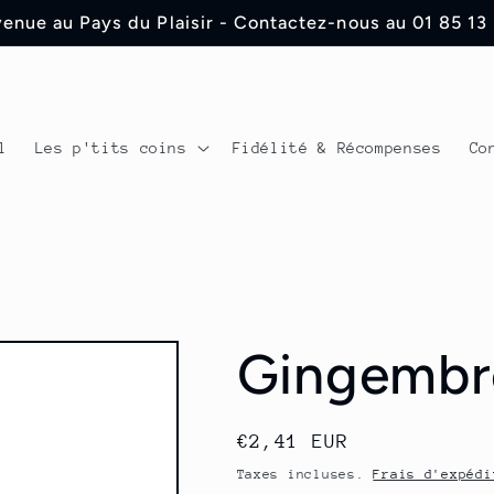
enue au Pays du Plaisir - Contactez-nous au 01 85 13
l
Les p'tits coins
Fidélité & Récompenses
Co
Gingembr
Prix
€2,41 EUR
habituel
Taxes incluses.
Frais d'expédi