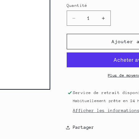
Quantité
Quantité
Réduire
Augmenter
la
la
quantité
quantité
de
de
Ajouter 
Gingembre
Gingembre
moulu
moulu
30
30
g
g
Plus de moyen
Service de retrait dispo
Habituellement prête en 24 
Afficher les information
Partager