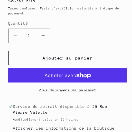
Prix
€8,95 EUR
habituel
Taxes incluses.
Frais d'expédition
calculés à l'étape de
paiement.
Quantité
Quantité
Réduire
Augmenter
la
la
quantité
quantité
de
de
Ajouter au panier
HE
HE
Basilic
Basilic
Tropical
Tropical
BIO
BIO
-
-
Plus de moyens de paiement
10
10
mL
mL
Service de retrait disponible à
26 Rue
Pierre Valette
Habituellement prête en 24 heures
Afficher les informations de la boutique