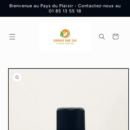
et
Bienvenue au Pays du Plaisir - Contactez-nous au
passer
01 85 13 55 18
au
contenu
Panier
Passer aux
informations
produits