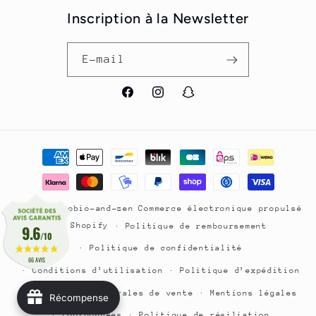
Inscription à la Newsletter
E-mail
Facebook
Instagram
Snapchat
Moyens
de
paiement
© 2026,
goobio-and-zen
Commerce électronique propulsé
par Shopify
Politique de remboursement
9.6
/10
Politique de confidentialité
66 AVIS
Conditions d’utilisation
Politique d’expédition
Conditions générales de vente
Mentions légales
Récompense
Coordonnées
Politique de résiliation