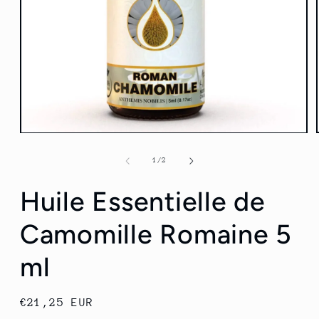
Ouvrir
le
média
de
1
/
2
1
dans
Huile Essentielle de
une
fenêtre
modale
Camomille Romaine 5
ml
Prix
€21,25 EUR