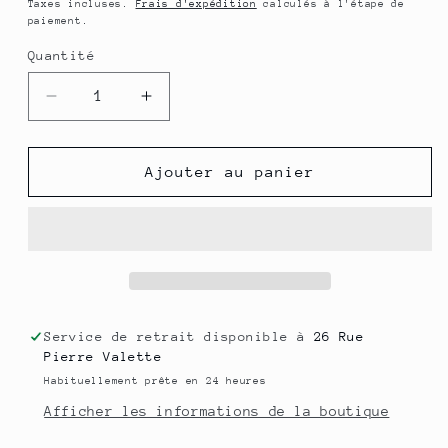
habituel
Taxes incluses.
Frais d'expédition
calculés à l'étape de
paiement.
Quantité
Quantité
Réduire
Augmenter
la
la
quantité
quantité
de
de
Ajouter au panier
Huile
Huile
Essentielle
Essentielle
de
de
Camomille
Camomille
Romaine
Romaine
5
5
ml
ml
Service de retrait disponible à
26 Rue
Pierre Valette
Habituellement prête en 24 heures
Afficher les informations de la boutique