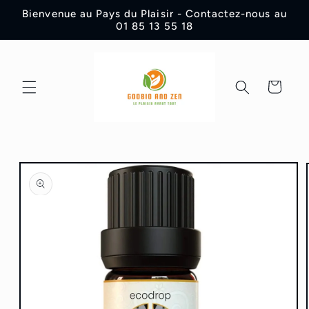
et
Bienvenue au Pays du Plaisir - Contactez-nous au
passer
01 85 13 55 18
au
contenu
Panier
Passer aux
informations
produits