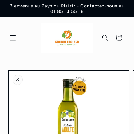
et
Bienvenue au Pays du Plaisir - Contactez-nous au
passer
01 85 13 55 18
au
contenu
Panier
Passer aux
informations
produits