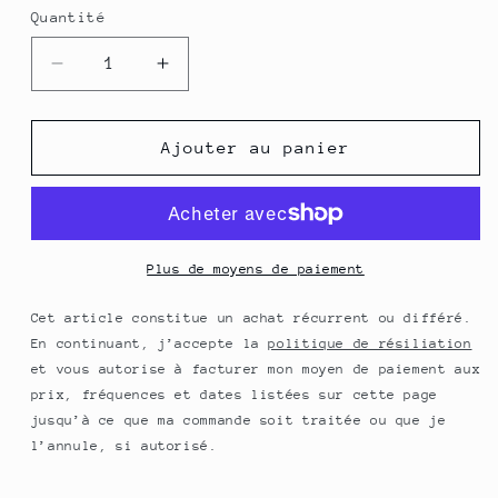
Quantité
Quantité
Réduire
Augmenter
la
la
quantité
quantité
de
de
Ajouter au panier
Huile
Huile
Santé
Santé
Ado
Ado
&amp;
&amp;
Adulte
Adulte
Plus de moyens de paiement
-
-
0,50
0,50
Cet article constitue un achat récurrent ou différé.
L
L
En continuant, j’accepte la
politique de résiliation
ou
ou
et vous autorise à facturer mon moyen de paiement aux
3*0,50L
3*0,50L
prix, fréquences et dates listées sur cette page
jusqu’à ce que ma commande soit traitée ou que je
l’annule, si autorisé.