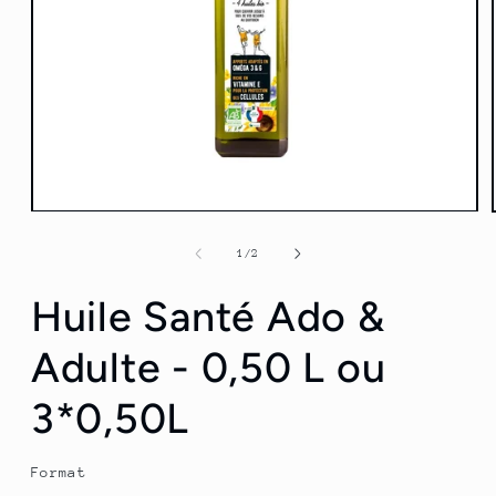
Ouvrir
le
média
de
1
/
2
1
dans
Huile Santé Ado &
une
fenêtre
modale
Adulte - 0,50 L ou
3*0,50L
Format