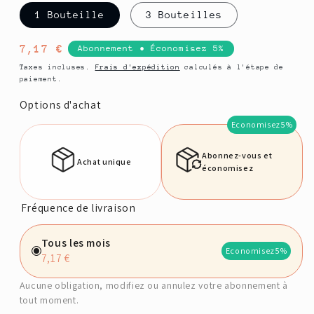
1 Bouteille
3 Bouteilles
Prix
7,17 €
Abonnement • Économisez 5%
habituel
Taxes incluses.
Frais d'expédition
calculés à l'étape de
paiement.
Options d'achat
Economisez
5%
Abonnez-vous et
Achat unique
économisez
Fréquence de livraison
Tous les mois
Economisez
5%
7,17 €
Aucune obligation, modifiez ou annulez votre abonnement à
tout moment.