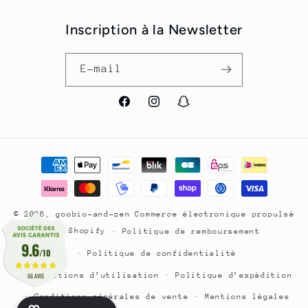
Inscription à la Newsletter
E-mail
Facebook
Instagram
Snapchat
Moyens
de
paiement
© 2026,
goobio-and-zen
Commerce électronique propulsé
par Shopify
Politique de remboursement
9.6
/10
Politique de confidentialité
Conditions d’utilisation
Politique d’expédition
66 AVIS
Conditions générales de vente
Mentions légales