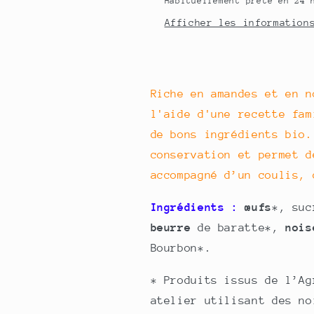
Habituellement prête en 24 
225
225
g
g
Afficher les information
(4/5
(4/5
personnes)
personnes)
Riche en amandes et en n
l'aide d'une recette fam
de bons ingrédients bio.
conservation et permet d
accompagné d’un coulis, 
Ingrédients :
œufs
*, suc
beurre
de baratte*,
nois
Bourbon*.
* Produits issus de l’Ag
atelier utilisant des no