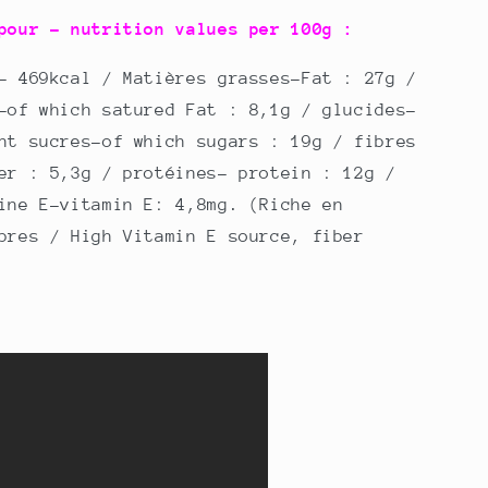
pour - nutrition values per 100g :
- 469kcal / Matières grasses-Fat : 27g /
-of which satured Fat : 8,1g / glucides-
nt sucres-of which sugars : 19g / fibres
er : 5,3g / protéines- protein : 12g /
ine E-vitamin E: 4,8mg. (Riche en
bres / High Vitamin E source, fiber