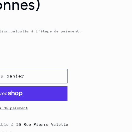
onnes)
o
n
tion
calculés à l'étape de paiement.
au panier
s de paiement
nible à
26 Rue Pierre Valette