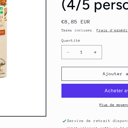
(4/5 pers
Prix
€8,85 EUR
habituel
Taxes incluses.
Frais d'expédi
Quantité
Quantité
Réduire
Augmenter
la
la
quantité
quantité
de
de
Ajouter 
Le
Le
Gâteau
Gâteau
Moelleux
Moelleux
:
:
Amande
Amande
Plus de moyen
&amp;
&amp;
Noisette
Noisette
Service de retrait dispo
-
-