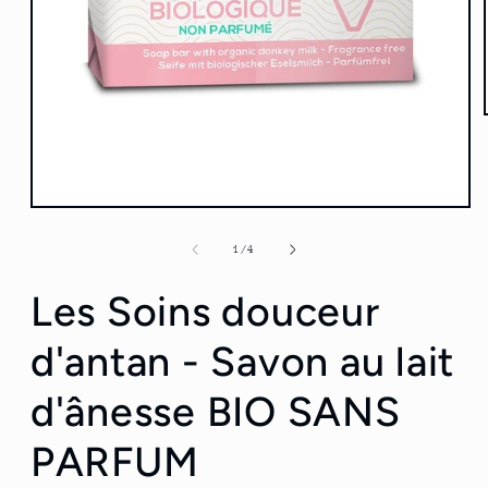
Ouvrir
le
média
de
1
/
4
1
dans
Les Soins douceur
une
fenêtre
modale
d'antan - Savon au lait
d'ânesse BIO SANS
PARFUM