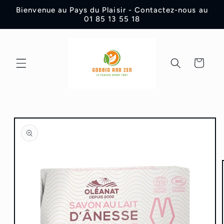
et
Bienvenue au Pays du Plaisir - Contactez-nous au
passer
01 85 13 55 18
au
contenu
Panier
Passer aux
informations
produits