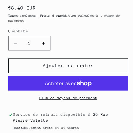
Prix
€8,40 EUR
habituel
Taxes incluses.
Frais d'expédition
calculés à l'étape de
paiement.
Quantité
Quantité
Réduire
Augmenter
la
la
quantité
quantité
de
de
Ajouter au panier
Les
Les
Soins
Soins
douceur
douceur
d&#39;antan
d&#39;antan
-
-
Plus de moyens de paiement
Savon
Savon
au
au
Service de retrait disponible à
26 Rue
lait
lait
Pierre Valette
d&#39;ânesse
d&#39;ânesse
Habituellement prête en 24 heures
BIO
BIO