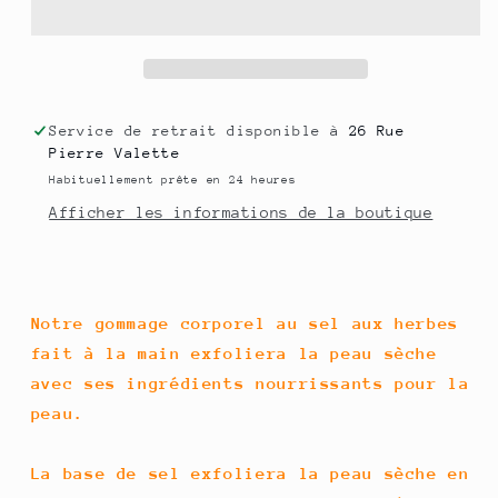
corps,
corps,
Gommage
Gommage
aromathérapie
aromathérapie
aux
aux
herbes,
herbes,
Service de retrait disponible à
26 Rue
Exfoliant
Exfoliant
Pierre Valette
corps
corps
Habituellement prête en 24 heures
-
-
Afficher les informations de la boutique
NOUVEAUTE
NOUVEAUTE
Notre gommage corporel au sel aux herbes
fait à la main exfoliera la peau sèche
avec ses ingrédients nourrissants pour la
peau.
La base de sel exfoliera la peau sèche en