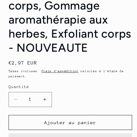
corps, Gommage
aromathérapie aux
herbes, Exfoliant corps
- NOUVEAUTE
Prix
€2,97 EUR
habituel
Taxes incluses.
Frais d'expédition
calculés à l'étape de
paiement.
Quantité
Quantité
Réduire
Augmenter
la
la
quantité
quantité
de
de
Ajouter au panier
Pochette
Pochette
gommage
gommage