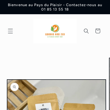
et
Bienvenue au Pays du Plaisir - Contactez-nous au
passer
01 85 13 55 18
au
contenu
Panier
Passer aux
informations
produits