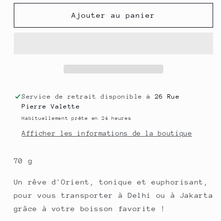
quantité
quantité
de
de
Ajouter au panier
Préparation
Préparation
pour
pour
LATTE
LATTE
-
-
TCHAI
TCHAI
LATTE
LATTE
Service de retrait disponible à
26 Rue
Pierre Valette
Habituellement prête en 24 heures
Afficher les informations de la boutique
70 g
Un rêve d'Orient, tonique et euphorisant,
pour vous transporter à Delhi ou à Jakarta
grâce à votre boisson favorite !