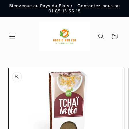
et
Bienvenue au Pays du Plaisir - Contactez-nous au
passer
01 85 13 55 18
au
contenu
Panier
Passer aux
informations
produits