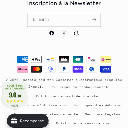
Inscription à la Newsletter
E-mail
Facebook
Instagram
Snapchat
Moyens
de
paiement
© 2026,
goobio-and-zen
Commerce électronique propulsé
par Shopify
Politique de remboursement
9.6
/10
Politique de confidentialité
Conditions d’utilisation
Politique d’expédition
66 AVIS
Conditions générales de vente
Mentions légales
Récompense
Coordonnées
Politique de résiliation