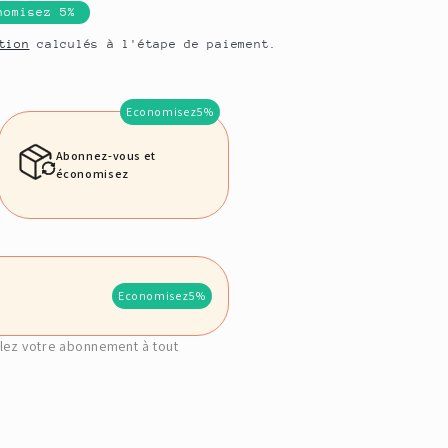
o
nomisez 5%
n
tion
calculés à l'étape de paiement.
Economisez
5%
Abonnez-vous et
économisez
Economisez
5%
lez votre abonnement à tout