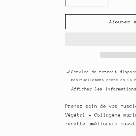
Réduire
Augmenter
la
la
quantité
quantité
de
de
Ajouter 
Protéines
Protéines
Végétales
Végétales
Et
Et
Collagène
Collagène
Marin
Marin
-
-
200
200
Service de retrait dispo
g
g
Habituellement prête en 24 
Afficher les information
Prenez soin de vos muscl
Végétal + Collagène mari
recette améliorera aussi