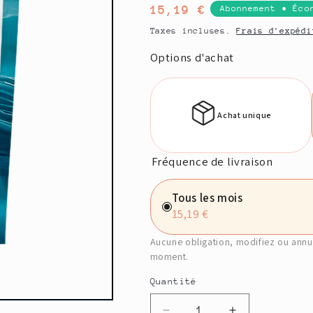
Prix
15,19 €
Abonnement • Éco
habituel
Taxes incluses.
Frais d'expédi
Options d'achat
Achat unique
Fréquence de livraison
Tous les mois
15,19 €
Aucune obligation, modifiez ou annu
moment.
Quantité
Quantité