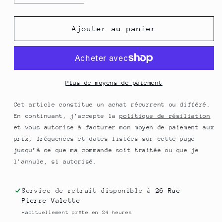
la
la
quantité
quantité
de
de
Ajouter au panier
Serpolet
Serpolet
-
-
Extrait
Extrait
de
de
Plante
Plante
Plus de moyens de paiement
fraîche
fraîche
Bio
Bio
Cet article constitue un achat récurrent ou différé.
(Thymus
(Thymus
En continuant, j’accepte la
politique de résiliation
serpyllum)
serpyllum)
et vous autorise à facturer mon moyen de paiement aux
-
-
prix, fréquences et dates listées sur cette page
50
50
jusqu’à ce que ma commande soit traitée ou que je
ml
ml
l’annule, si autorisé.
Service de retrait disponible à
26 Rue
Pierre Valette
Habituellement prête en 24 heures