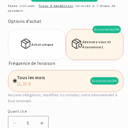
habituel
Taxes incluses.
Frais d'expédition
calculés à l'étape de
paiement.
Options d'achat
Economisez
5%
Abonnez-vous et
Achat unique
économisez
Fréquence de livraison
Tous les mois
Economisez
5%
11,35 €
Aucune obligation, modifiez ou annulez votre abonnement à
tout moment.
Quantité
Quantité
Réduire
Augmenter