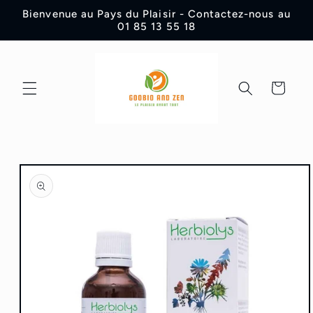
et
Bienvenue au Pays du Plaisir - Contactez-nous au
passer
01 85 13 55 18
au
contenu
Panier
Passer aux
informations
produits