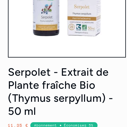
Ouvrir
le
média
Serpolet - Extrait de
1
dans
une
Plante fraîche Bio
fenêtre
modale
(Thymus serpyllum) -
50 ml
Prix
11,35 €
Abonnement • Économisez 5%