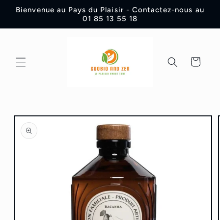
et
Bienvenue au Pays du Plaisir - Contactez-nous au
passer
01 85 13 55 18
au
contenu
Panier
Passer aux
informations
produits