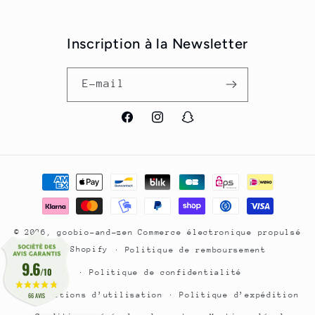
Inscription à la Newsletter
E-mail
Facebook
Instagram
Snapchat
Moyens
de
paiement
© 2026,
goobio-and-zen
Commerce électronique propulsé
par Shopify
Politique de remboursement
9.6
/10
Politique de confidentialité
Conditions d’utilisation
Politique d’expédition
66 AVIS