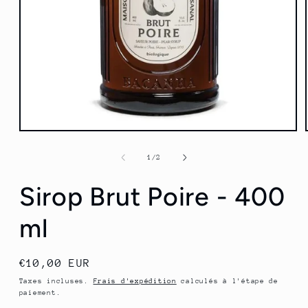
Ouvrir
le
média
de
1
/
2
1
dans
Sirop Brut Poire - 400
une
fenêtre
modale
ml
Prix
€10,00 EUR
habituel
Taxes incluses.
Frais d'expédition
calculés à l'étape de
paiement.