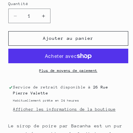
Quantité
Quantité
Réduire
Augmenter
la
la
quantité
quantité
de
de
Ajouter au panier
Sirop
Sirop
Brut
Brut
Poire
Poire
-
-
400
400
Plus de moyens de paiement
ml
ml
Service de retrait disponible à
26 Rue
Pierre Valette
Habituellement prête en 24 heures
Afficher les informations de la boutique
Le sirop de poire par Bacanha est un pur