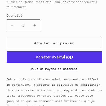
Aucune obligation, modifiez ou annulez votre abonnement à
tout moment.
Quantité
Quantité
Réduire
Augmenter
la
la
quantité
quantité
de
de
Ajouter au panier
Suif
Suif
de
de
bœuf
bœuf
biologique
biologique
370
370
Plus de moyens de paiement
ml
ml
Cet article constitue un achat récurrent ou différé.
En continuant, j’accepte la
politique de résiliation
et vous autorise à facturer mon moyen de paiement aux
prix, fréquences et dates listées sur cette page
jusqu’à ce que ma commande soit traitée ou que je