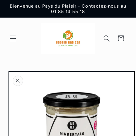
et
Bienvenue au Pays du Plaisir - Contactez-nous au
passer
01 85 13 55 18
au
contenu
Panier
Passer aux
informations
produits